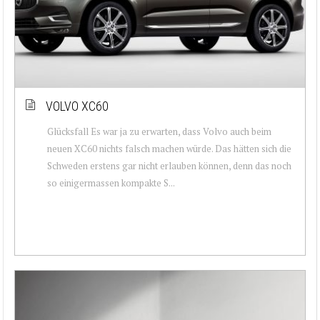
VOLVO XC60
Glücksfall Es war ja zu erwarten, dass Volvo auch beim
neuen XC60 nichts falsch machen würde. Das hätten sich die
Schweden erstens gar nicht erlauben können, denn das noch
so einigermassen kompakte S...