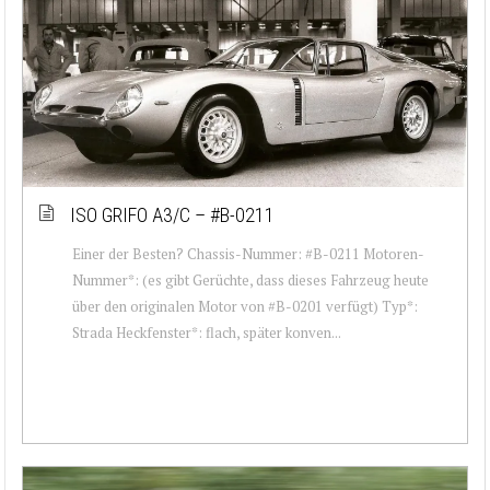
ISO GRIFO A3/C – #B-0211
Einer der Besten? Chassis-Nummer: #B-0211 Motoren-
Nummer*: (es gibt Gerüchte, dass dieses Fahrzeug heute
über den originalen Motor von #B-0201 verfügt) Typ*:
Strada Heckfenster*: flach, später konven...