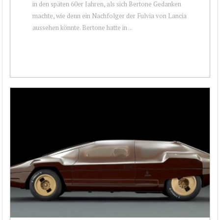
in den späten 60er Jahren, als sich Bertone Gedanken
machte, wie denn ein Nachfolger der Fulvia von Lancia
aussehen könnte. Bertone hatte in ...