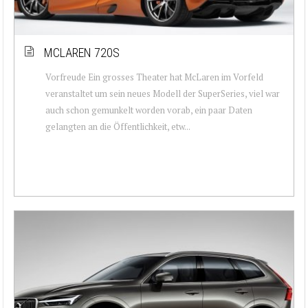
MCLAREN 720S
Vorfreude Ein grosses Theater hat McLaren im Vorfeld
veranstaltet um sein neues Modell der SuperSeries, viel war
auch schon gemunkelt worden vorab, ein paar Daten
gelangten an die Öffentlichkeit, etw...