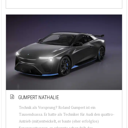
GUMPERT NATHALIE
Technik als Vorsprung? Roland Gumpert ist ein
Tausendsassa. Er hatte als Techniker für Audi den quattro-
Antrieb (mit)entwickelt, er baute (eher erfolglos)
Supersportwagen, er erkannte schon früh das ...