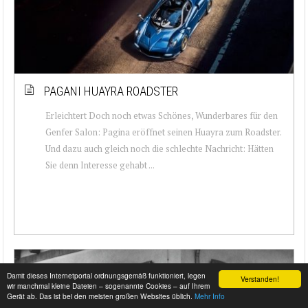
PAGANI HUAYRA ROADSTER
Erleichtert Doch noch etwas Schönes, Wunderbares für den
Genfer Salon: Pagina eröffnet seinen Huayra zum Roadster.
Und dazu auch gleich noch die schlechte Nachricht: Hätten
Sie denn Interesse gehabt ...
Damit dieses Internetportal ordnungsgemäß funktioniert, legen
Verstanden!
wir manchmal kleine Dateien – sogenannte Cookies – auf Ihrem
Gerät ab. Das ist bei den meisten großen Websites üblich.
Mehr Info