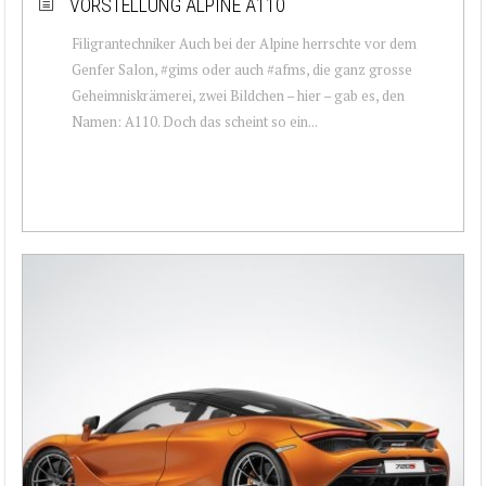
VORSTELLUNG ALPINE A110
Filigrantechniker Auch bei der Alpine herrschte vor dem
Genfer Salon, #gims oder auch #afms, die ganz grosse
Geheimniskrämerei, zwei Bildchen – hier – gab es, den
Namen: A110. Doch das scheint so ein...