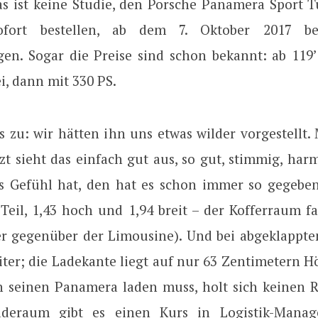
as ist keine Studie, den Porsche Panamera Sport 
fort bestellen, ab dem 7. Oktober 2017 be
gen. Sogar die Preise sind schon bekannt: ab 119
i, dann mit 330 PS.
s zu: wir hätten ihn uns etwas wilder vorgestellt.
tzt sieht das einfach gut aus, so gut, stimmig, har
s Gefühl hat, den hat es schon immer so gegeben
 Teil, 1,43 hoch und 1,94 breit – der Kofferraum fa
ter gegenüber der Limousine). Und bei abgeklappte
ter; die Ladekante liegt auf nur 63 Zentimetern H
in seinen Panamera laden muss, holt sich keinen 
deraum gibt es einen Kurs in Logistik-Mana