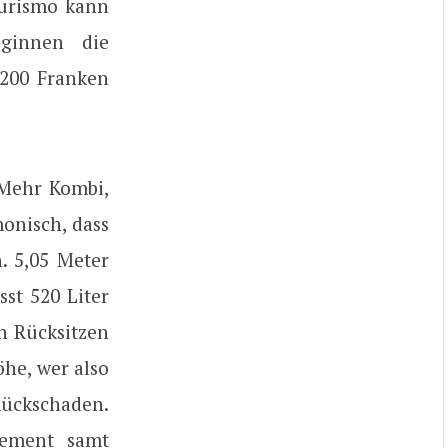
Turismo kann
ginnen die
’200 Franken
 Mehr Kombi,
monisch, dass
. 5,05 Meter
sst 520 Liter
n Rücksitzen
öhe, wer also
Rückschaden.
gement samt