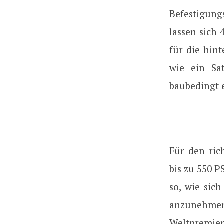
Befestigun
lassen sich 
für die hint
wie ein Sat
baubedingt 
Für den ric
bis zu 550 P
so, wie sich
anzunehme
Weltpremier