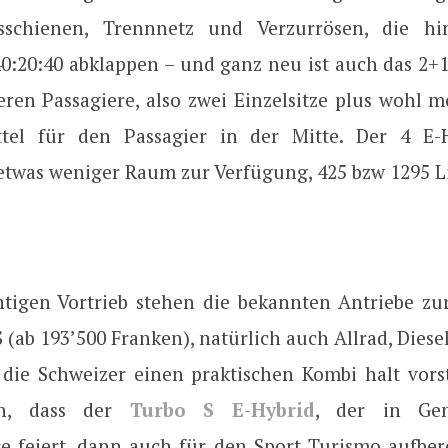
gsschienen, Trennnetz und Verzurrösen, die hin
40:20:40 abklappen – und ganz neu ist auch das 2+
eren Passagiere, also zwei Einzelsitze plus wohl 
tel für den Passagier in der Mitte. Der 4 E-H
etwas weniger Raum zur Verfügung, 425 bzw 1295 Li
htigen Vortrieb stehen die bekannten Antriebe zu
S (ab 193’500 Franken), natürlich auch Allrad, Diese
 die Schweizer einen praktischen Kombi halt vorst
n, dass der
Turbo S E-Hybrid
, der in Gen
e feiert, dann auch für den Sport Turismo aufber