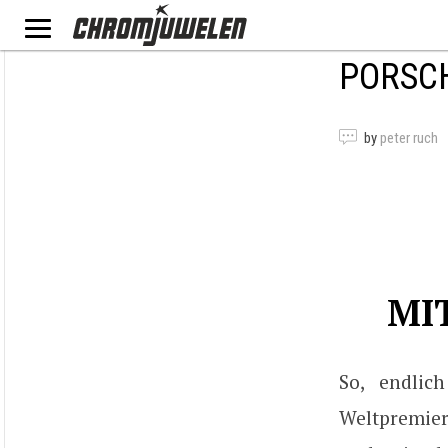
PORSC
by
peter ruch
MI
So, endlic
Weltpremie