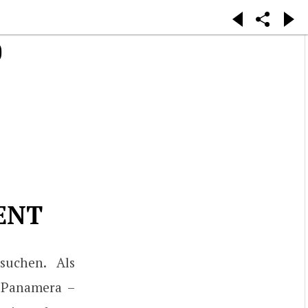
O
ENT
suchen. Als
 Panamera –