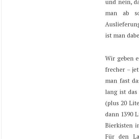
und nein, d
man ab so
Auslieferun
ist man dabe
Wir geben e
frecher – je
man fast da
lang ist das
(plus 20 Li
dann 1390 Li
Bierkisten 
Für den La