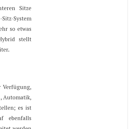
teren Sitze
1-Sitz-System
mehr so etwas
ybrid stellt
ter.
r Verfügung,
l, Automatik,
ellen; es ist
f ebenfalls
eitet werden