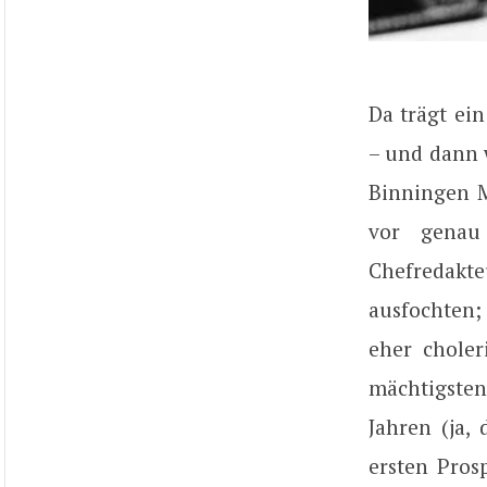
Da trägt ei
– und dann 
Binningen M
vor genau
Chefredakte
ausfochten;
eher choler
mächtigsten
Jahren (ja,
ersten Pros