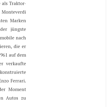
 als Traktor-
Monteverdi
nten Marken
 der jüngste
omobile nach
eren, die er
1961 auf dem
r verkaufte
 konstruierte
nzo Ferrari.
 der Moment
nen Autos zu