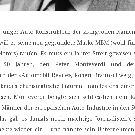
n junger Auto-Konstrukteur der klangvollen Name
will er seine neu gegründete Marke MBM (wohl fü
otors) taufen. Es muss ein lauter Streit gewesen s
 50 Jahren, den Peter Monteverdi und der
ur der «Automobil Revue», Robert Braunschweig,
 beides charismatische Figuren, mindestens eine
isch. Monteverdi beugte sich schliesslich dem R
 Männer der europäischen Auto-Industrie in den 5
 das gab es damals noch, mächtige Journalisten), 
pekte wieder ein – und nannte sein Unternehme