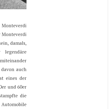
n Monteverdi
r Monteverdi
ein, damals,
 legendäre
 miteinander
r davon auch
at eines der
0er und 60er
stampfte die
n Automobile