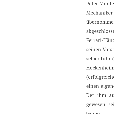
Peter Montev
Mechanike
übernommen
abgeschloss
Ferrari-Hän
seinen Vors
selber fuhr
Hockenheim
(erfolgreich
einen eigen
Der ihm au
gewesen sei
bauen.