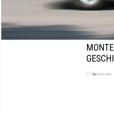
MONTEV
GESCH
by
peter ruch