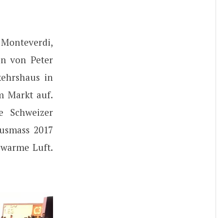
 Monteverdi,
en von Peter
kehrshaus in
m Markt auf.
e Schweizer
Ausmass 2017
 warme Luft.