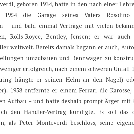
erdi, geboren 1934, hatte in den nach einer Lehre
r 1954 die Garage seines Vaters Rosolino 
 – und bald einmal Verträge mit vielen bekan
en, Rolls-Royce, Bentley, Jensen; er war auch
dler weltweit. Bereits damals begann er auch, Aut
tellungen umzubauen und Rennwagen zu konstrui
 (weniger erfolgreich, nach einem schweren Unfall 
ring hängte er seinen Helm an den Nagel) ode
er). 1958 entfernte er einem Ferrari die Karosse,
en Aufbau – und hatte deshalb prompt Ärger mit E
ch den Händler-Vertrag kündigte. Es soll das
n, als Peter Monteverdi beschloss, seine eige