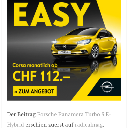
Der Beitrag
Porsche Panamera Turbo S E-
Hybrid
erschien zuerst auf
radicalmag
.