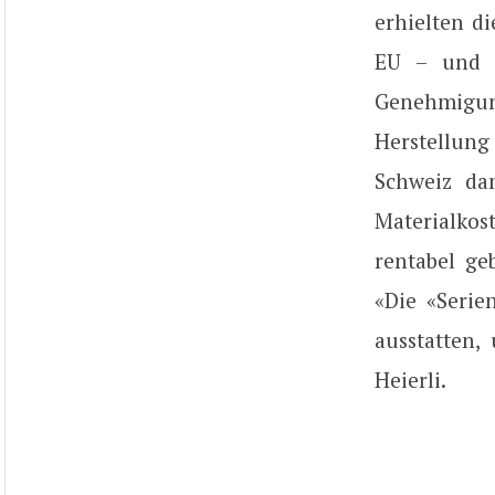
erhielten d
EU – und d
Genehmigun
Herstellung
Schweiz da
Materialko
rentabel ge
«Die «Serie
ausstatten,
Heierli.