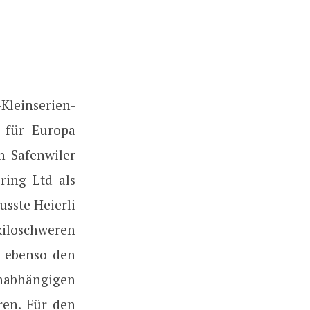
-Kleinserien-
 für Europa
n Safenwiler
ring Ltd als
usste Heierli
loschweren
, ebenso den
nabhängigen
ren. Für den