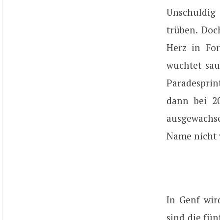
Unschuldig 
trüben. Doc
Herz in For
wuchtet sau
Paradesprint
dann bei 20
ausgewachse
Name nicht 
In Genf wir
sind die fün