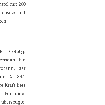
ttel mit 260
lensitze mit
gen.
er Prototyp
erraum. Ein
obahn, der
nn. Das 847-
e Kraft liess
n. Für diese
überzeugte,