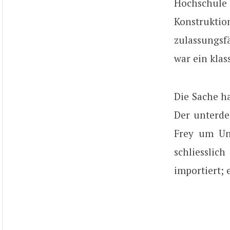
Hochschule f
Konstrukt
zulassungsf
war ein klas
Die Sache h
Der unterde
Frey um Un
schliesslic
importiert; 