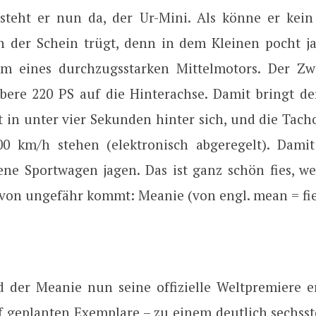
steht er nun da, der Ur-Mini. Als könne er kei
h der Schein trügt, denn in dem Kleinen pocht ja
m eines durchzugsstarken Mittelmotors. Der Zwe
bere 220 PS auf die Hinterachse. Damit bringt d
 in unter vier Sekunden hinter sich, und die Tach
0 km/h stehen (elektronisch abgeregelt). Damit
ne Sportwagen jagen. Das ist ganz schön fies, w
von ungefähr kommt: Meanie (von engl. mean = fie
d der Meanie nun seine offizielle Weltpremiere e
f geplanten Exemplare – zu einem deutlich sechsst