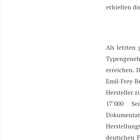
erhielten di
Als letzten 
Typengeneh
erreichen. 
Emil-Frey-B
Hersteller z
17’000 Se
Dokumentati
Herstellun
deutschen P