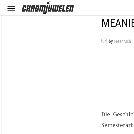
MEANI
by
peter ruch
Die Geschi
Semesterar