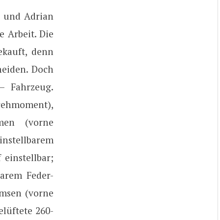
 und Adrian
e Arbeit. Die
ekauft, denn
heiden. Doch
– Fahrzeug.
rehmoment),
hmen (vorne
instellbarem
einstellbar;
barem Feder-
emsen (vorne
lüftete 260-