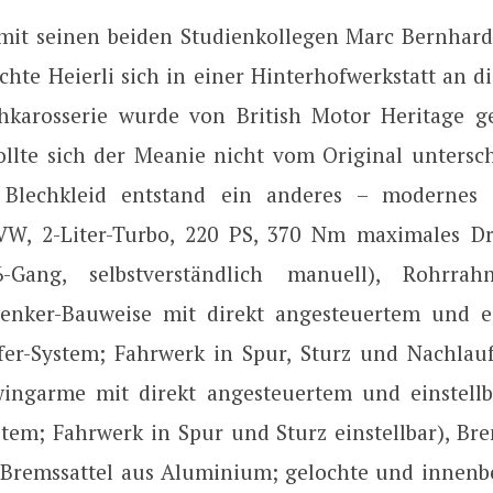
it seinen beiden Studienkollegen Marc Bernhard
hte Heierli sich in einer Hinterhofwerkstatt an di
hkarosserie wurde von British Motor Heritage g
sollte sich der Meanie nicht vom Original untersc
Blechkleid entstand ein anderes – modernes 
VW, 2-Liter-Turbo, 220 PS, 370 Nm maximales D
6-Gang, selbstverständlich manuell), Rohrra
enker-Bauweise mit direkt angesteuertem und e
er-System; Fahrwerk in Spur, Sturz und Nachlauf 
ingarme mit direkt angesteuertem und einstell
tem; Fahrwerk in Spur und Sturz einstellbar), Br
 Bremssattel aus Aluminium; gelochte und innenbe