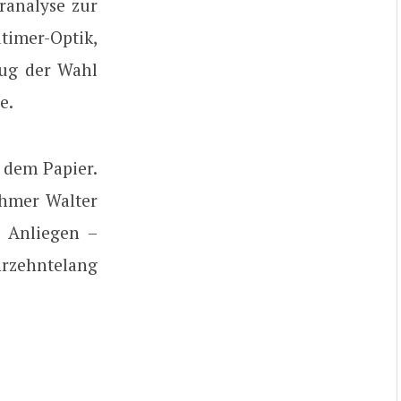
uranalyse zur
mer-Optik,
eug der Wahl
e.
 dem Papier.
ehmer Walter
 Anliegen –
hrzehntelang