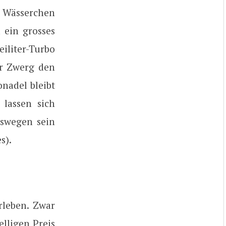
n Wässerchen
 ein grosses
iliter-Turbo
er Zwerg den
onadel bleibt
 lassen sich
eswegen sein
s).
rleben. Zwar
elligen Preis