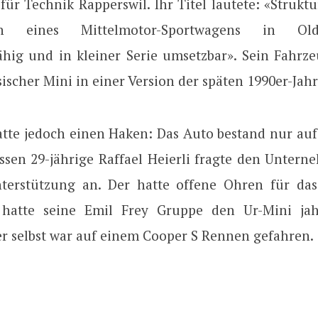
ür Technik Rapperswil. Ihr Titel lautete: «Strukt
ion eines Mittelmotor-Sportwagens in Oldti
ähig und in kleiner Serie umsetzbar». Sein Fahrz
sischer Mini in einer Version der späten 1990er-Jahr
atte jedoch einen Haken: Das Auto bestand nur auf
ssen 29-jährige Raffael Heierli fragte den Untern
terstützung an. Der hatte offene Ohren für das
h hatte seine Emil Frey Gruppe den Ur-Mini ja
er selbst war auf einem Cooper S Rennen gefahren.