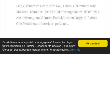
Eine eigenartige Geschichte 640) Chassis-Nummer: 4888
Motoren-Nummer: 30632 Auslieferungsdatum: 05.08.1971
Auslieferung an: Voitures Paris Monceau Original-Farbe:
Oro Metallizzato Interieur: pelle ne...
Damit dieses Internetportal ordnungsgemäß funktioniert, legen
Verstanden!
wir manchmal kleine Dateien – sogenannte Cookies – auf Ihrem
Gerät ab. Das ist bei den meisten großen Websites üblich.
Mehr Info