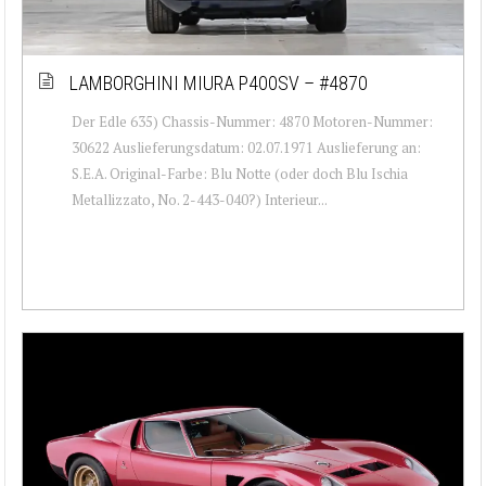
LAMBORGHINI MIURA P400SV – #4870
Der Edle 635) Chassis-Nummer: 4870 Motoren-Nummer:
30622 Auslieferungsdatum: 02.07.1971 Auslieferung an:
S.E.A. Original-Farbe: Blu Notte (oder doch Blu Ischia
Metallizzato, No. 2-443-040?) Interieur...