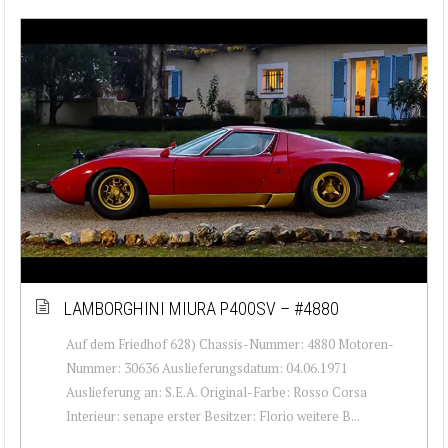
LAMBORGHINI MIURA P400SV – #4880
Auf dem Friedhof 628) Chassis-Nummer: 4880 Motoren-
Nummer: 30636 Auslieferungsdatum: 04.06.1971
Auslieferung an: S.E.A. Original-Farbe: Rosso Corsa
Interieur: senape erster Besitzer: Florio weitere B...