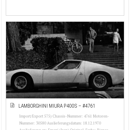
LAMBORGHINI MIURA P400S – #4761
Import/Export 575) Chassis-Nummer: 4761 Motoren-
Nummer: 30580 Auslieferungsdatum: 18.12.1970
Auslieferung an: Emani (Iran) Original-Farbe: Bianco