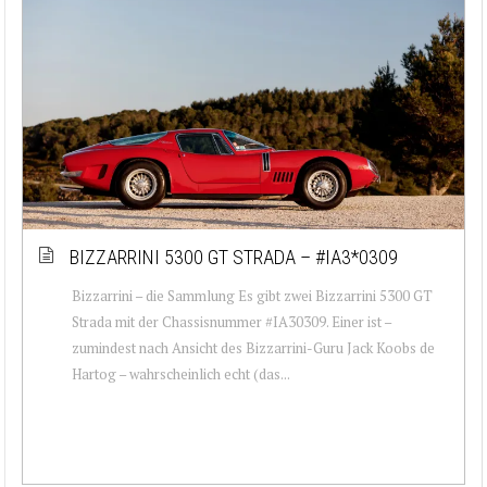
BIZZARRINI 5300 GT STRADA – #IA3*0309
Bizzarrini – die Sammlung Es gibt zwei Bizzarrini 5300 GT
Strada mit der Chassisnummer #IA30309. Einer ist –
zumindest nach Ansicht des Bizzarrini-Guru Jack Koobs de
Hartog – wahrscheinlich echt (das...