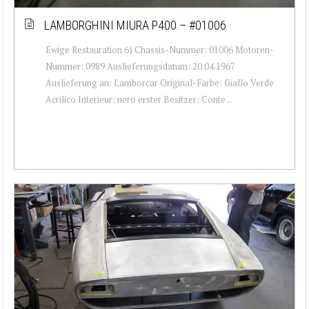
LAMBORGHINI MIURA P400 – #01006
Ewige Restauration 6) Chassis-Nummer: 01006 Motoren-
Nummer: 0989 Auslieferungsdatum: 20.04.1967
Auslieferung an: Lamborcar Original-Farbe: Giallo Verde
Acrilico Interieur: nero erster Besitzer: Conte...