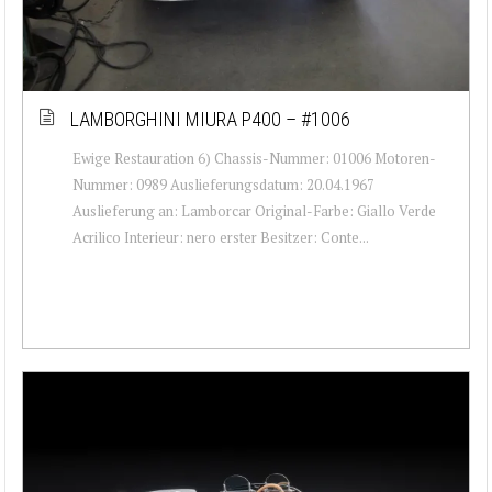
LAMBORGHINI MIURA P400 – #1006
Ewige Restauration 6) Chassis-Nummer: 01006 Motoren-
Nummer: 0989 Auslieferungsdatum: 20.04.1967
Auslieferung an: Lamborcar Original-Farbe: Giallo Verde
Acrilico Interieur: nero erster Besitzer: Conte...