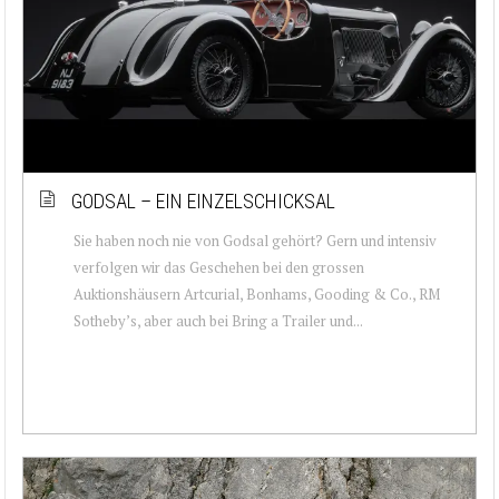
GODSAL – EIN EINZELSCHICKSAL
Sie haben noch nie von Godsal gehört? Gern und intensiv
verfolgen wir das Geschehen bei den gros­sen
Auktionshäusern Artcurial, Bonhams, Gooding & Co., RM
Sotheby’s, aber auch bei Bring a Trailer und...