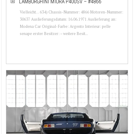
LAMBORGHINI MIURA P400SV – #4866
Vielleicht… 634) Chassis-Nummer: 4866 Motoren-Nummer:
30637 Auslieferungsdatum: 16.06.1971 Auslieferung an:
Modena Car Original-Farbe: Argento Interieur: pelle
senape erster Besitzer: – weitere Besit...