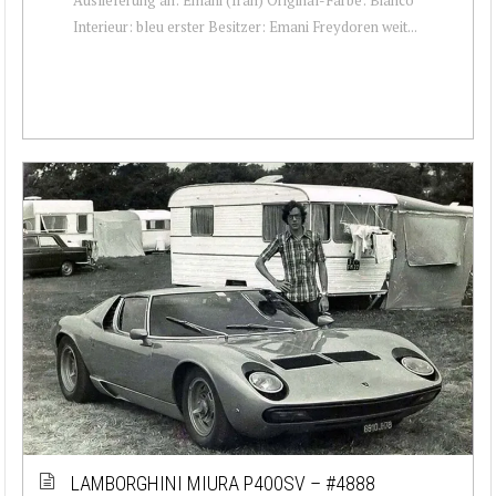
Interieur: bleu erster Besitzer: Emani Freydoren weit...
LAMBORGHINI MIURA P400SV – #4888