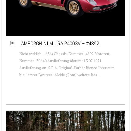
LAMBORGHINI MIURA P400SV – #4892
Nicht wirklich… 636) Chassis-Nummer: 4892 Motoren-
Nummer: 30640 Auslieferungsdatum: 13.07.1971
Auslieferung an: S.E.A. Original-Farbe: Bianco Interieur:
bleu erster Besitzer: Alcide (Rom) weitere Bes...