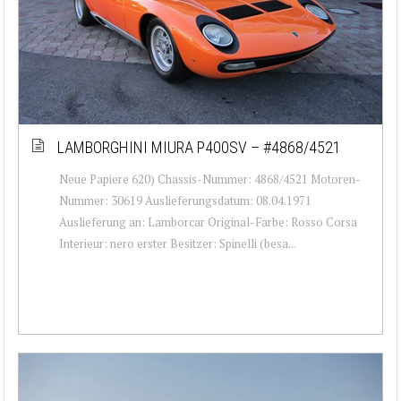
LAMBORGHINI MIURA P400SV – #4868/4521
Neue Papiere 620) Chassis-Nummer: 4868/4521 Motoren-
Nummer: 30619 Auslieferungsdatum: 08.04.1971
Auslieferung an: Lamborcar Original-Farbe: Rosso Corsa
Interieur: nero erster Besitzer: Spinelli (besa...