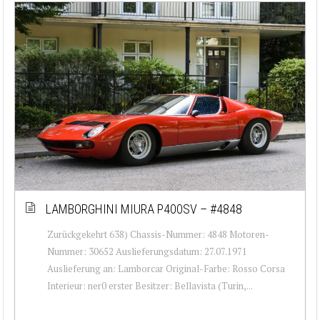
LAMBORGHINI MIURA P400SV – #4848
Zurückgekehrt 638) Chassis-Nummer: 4848 Motoren-
Nummer: 30652 Auslieferungsdatum: 27.07.1971
Auslieferung an: Lamborcar Original-Farbe: Rosso Corsa
Interieur: ner0 erster Besitzer: Bellavista (Turin,...