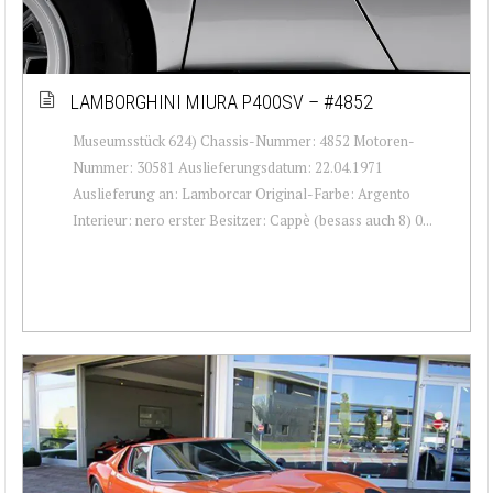
LAMBORGHINI MIURA P400SV – #4852
Museumsstück 624) Chassis-Nummer: 4852 Motoren-
Nummer: 30581 Auslieferungsdatum: 22.04.1971
Auslieferung an: Lamborcar Original-Farbe: Argento
Interieur: nero erster Besitzer: Cappè (besass auch 8) 0...