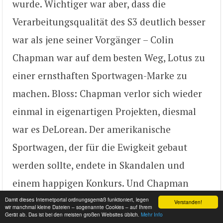
wurde. Wichtiger war aber, dass die
Verarbeitungsqualität des S3 deutlich besser
war als jene seiner Vorgänger – Colin
Chapman war auf dem besten Weg, Lotus zu
einer ernsthaften Sportwagen-Marke zu
machen. Bloss: Chapman verlor sich wieder
einmal in eigenartigen Projekten, diesmal
war es DeLorean. Der amerikanische
Sportwagen, der für die Ewigkeit gebaut
werden sollte, endete in Skandalen und
einem happigen Konkurs. Und Chapman
verstarb unerwartet am 16. Dezember 1982.
Damit dieses Internetportal ordnungsgemäß funktioniert, legen
Verstanden!
wir manchmal kleine Dateien – sogenannte Cookies – auf Ihrem
Gerät ab. Das ist bei den meisten großen Websites üblich.
Mehr Info