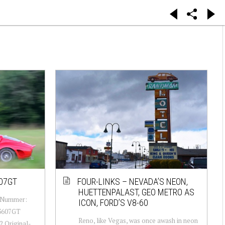
607GT
FOUR-LINKS – NEVADA’S NEON,
HUETTENPALAST, GEO METRO AS
s-Nummer:
ICON, FORD’S V8-60
3607GT
Reno, like Vegas, was once awash in neon
2 Original-