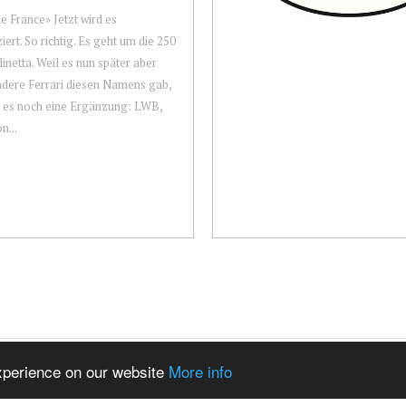
e France» Jetzt wird es
iert. So richtig. Es geht um die 250
inetta. Weil es nun später aber
dere Ferrari diesen Namens gab,
 es noch eine Ergänzung: LWB,
n...
experience on our website
More info