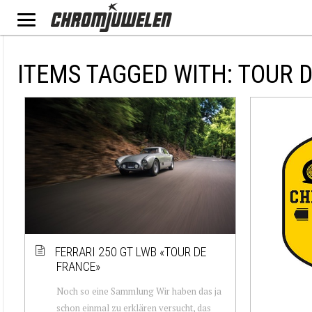
ITEMS TAGGED WITH: TOUR 
FERRARI 250 GT LWB «TOUR DE
FRANCE»
Noch so eine Sammlung Wir haben das ja
schon einmal zu erklären versucht, das