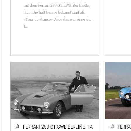
mit dem Ferrari 250 GT LWB Berlinetta,
hier . Die halt besser bekannt sind als
«Tour de France». Aber das war einer der
f...
FERRARI 250 GT SWB BERLINETTA
FERRA