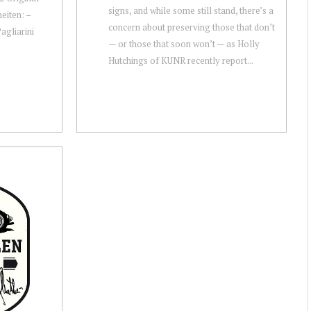
signs, and while some still stand, there’s a
eiten: –
concern about preserving those that don’t
agliarini
— or those that soon won’t — as Holly
Hutchings of KUNR recently report...