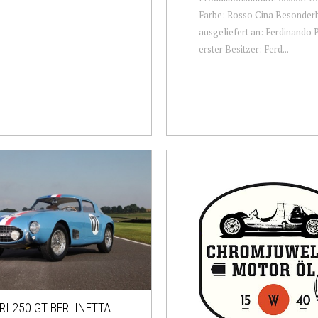
Farbe: Rosso Cina Besonderh
ausgeliefert an: Ferdinando P
erster Besitzer: Ferd...
RI 250 GT BERLINETTA