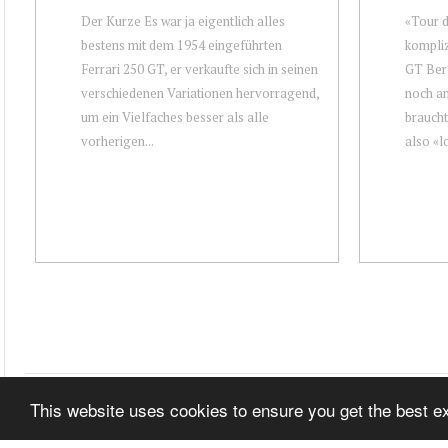
Der Kurze Es war ja eigentlich alles
«Tour d
bestens mit dem 1954 eingeführten
kompliz
Ferrari 250 GT, er verkaufte sich in seinen
GT Berl
verschiedenen Variationen hervorragend,
noch an
um ein Vielfaches besser als alle
braucht
vorherigen...
also «lo
This website uses cookies to ensure you get the best 