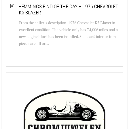
HEMMINGS FIND OF THE DAY – 1976 CHEVROLET
K5 BLAZER
From the seller’s description: 1976 Chevrolet K5 Blazer in
excellent condition. The vehicle only has 74,006 miles and a
new engine block has been installed. Seats and interior trim
pieces are all ori...