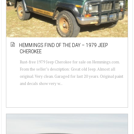
HEMMINGS FIND OF THE DAY – 1979 JEEP
CHEROKEE
Rust-free 1979 Jeep Cherokee for sale on Hemmings.com.
From the seller’s description: Great old Jeep. Almost all
original. Very clean. Garaged for last 20 years. Original paint
and decals show very w...