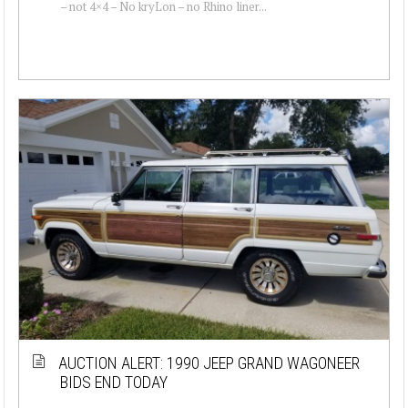
– not 4×4 – No kryLon – no Rhino liner...
AUCTION ALERT: 1990 JEEP GRAND WAGONEER
BIDS END TODAY