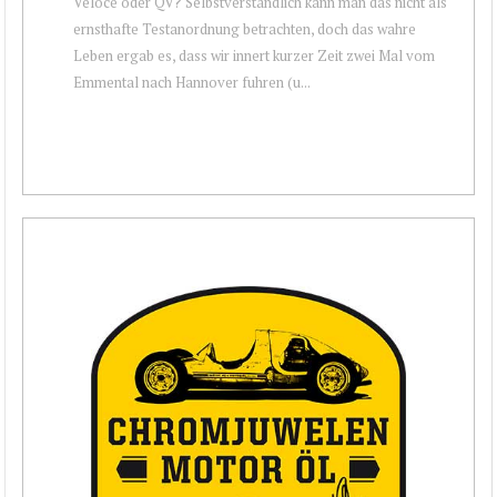
Veloce oder QV? Selbstverständlich kann man das nicht als
ernsthafte Testanordnung betrachten, doch das wahre
Leben ergab es, dass wir innert kurzer Zeit zwei Mal vom
Emmental nach Hannover fuhren (u...