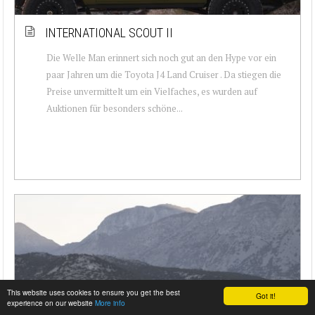
INTERNATIONAL SCOUT II
Die Welle Man erinnert sich noch gut an den Hype vor ein
paar Jahren um die Toyota J4 Land Cruiser . Da stiegen die
Preise unvermittelt um ein Vielfaches, es wurden auf
Auktionen für besonders schöne...
This website uses cookies to ensure you get the best
Got it!
experience on our website
More info