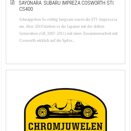
SAYONARA: SUBARU IMPREZA COSWORTH STI
CS400
Schnäppchen So richtig langsam waren die STI-Impreza ja
nie. Aber 2010 trieben es die Japaner mit der dritten
Generation (GR, 2007-2011) mit einer Zusammenarbeit mit
Cosworth wirklich auf die Spitze....