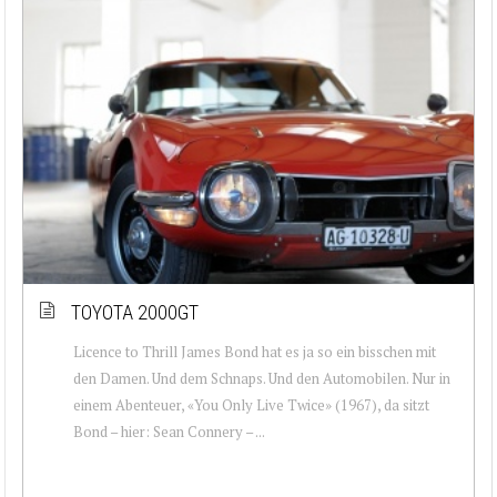
TOYOTA 2000GT
Licence to Thrill James Bond hat es ja so ein bisschen mit
den Damen. Und dem Schnaps. Und den Automobilen. Nur in
einem Abenteuer, «You Only Live Twice» (1967), da sitzt
Bond – hier: Sean Connery – ...