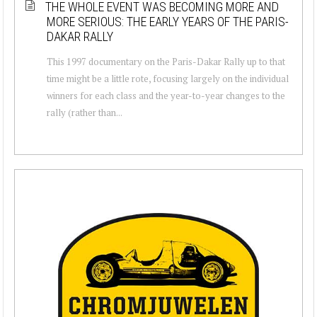
THE WHOLE EVENT WAS BECOMING MORE AND
MORE SERIOUS: THE EARLY YEARS OF THE PARIS-
DAKAR RALLY
This 1997 documentary on the Paris-Dakar Rally up to that
time might be a little rote, focusing largely on the individual
winners for each class and the year-to-year changes to the
rally (rather than...