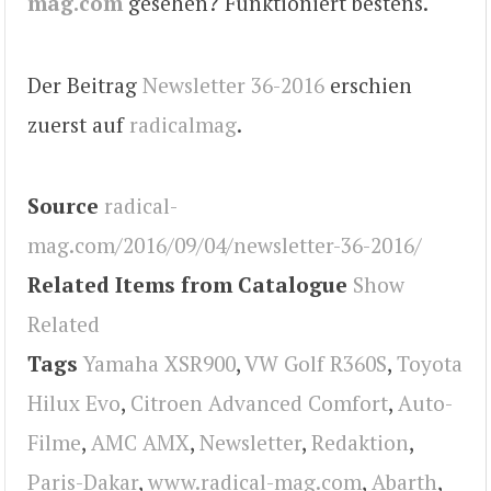
mag.com
gesehen? Funktioniert bestens.
Der Beitrag
Newsletter 36-2016
erschien
zuerst auf
radicalmag
.
Source
radical-
mag.com/2016/09/04/newsletter-36-2016/
Related Items from Catalogue
Show
Related
Tags
Yamaha XSR900
,
VW Golf R360S
,
Toyota
Hilux Evo
,
Citroen Advanced Comfort
,
Auto-
Filme
,
AMC AMX
,
Newsletter
,
Redaktion
,
Paris-Dakar
,
www.radical-mag.com
,
Abarth
,