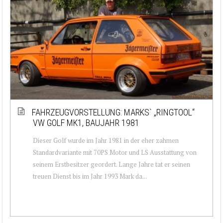
FAHRZEUGVORSTELLUNG: MARKS` „RINGTOOL“
VW GOLF MK1, BAUJAHR 1981
Dieser Golf wurde im Jahr 1981 in der eher zahmen
Standardvariante mit 70PS Motor und LS Ausstattung von
seinem Erstbesitzer geordert. Lange Jahre tat er seinen
treuen Dienst bis im Jahr 1993 Mark da...