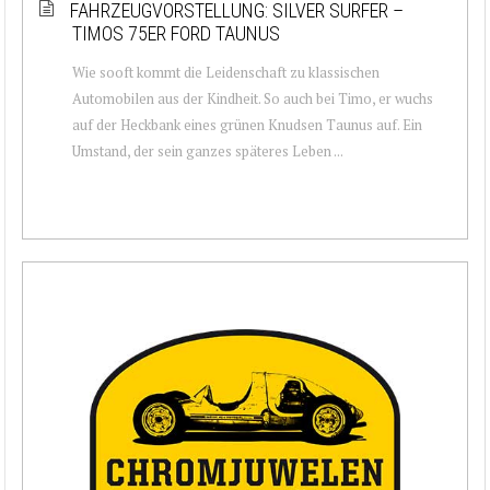
FAHRZEUGVORSTELLUNG: SILVER SURFER –
TIMOS 75ER FORD TAUNUS
Wie sooft kommt die Leidenschaft zu klassischen
Automobilen aus der Kindheit. So auch bei Timo, er wuchs
auf der Heckbank eines grünen Knudsen Taunus auf. Ein
Umstand, der sein ganzes späteres Leben ...