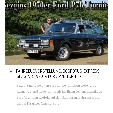
FAHRZEUGVORSTELLUNG: BOSPORUS-EXPRESS –
SEZGINS 1970ER FORD P7B TURNIER
Sezgin und seine alten Ford kenne ich schon viele Jahre.
Kennengelernt habe ich Ihn als ich Ihn in seinem damaligen
Ford Transit in Krefeld auf der Galopprennbahn ansprach
um ihn für unser Classic-Fo...