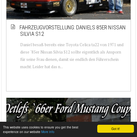
FAHRZEUGVORSTELLUNG: DANIELS 85ER NISSAN
SILVIA S12
Daniel besaß bereits eine Toyota Celica ta22 von 1971 und
diese `85er Nissan Silvia S12 sollte eigentlich als Ansporn
für seine Frau dienen, damit sie endlich den Führerschein
macht. Leider hat das n...
This website uses cookies to ensure you get the best
Got it!
experience on our website
More info