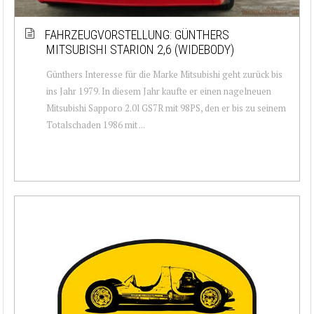
FAHRZEUGVORSTELLUNG: GÜNTHERS
MITSUBISHI STARION 2,6 (WIDEBODY)
Günthers Interesse für die Marke Mitsubishi geht zurück bis
ins Jahr 1979. In diesem Jahr kaufte er einen nagelneuen
Mitsubishi Sapporo 2.0l GS7R mit 98PS, den er bis zu seinem
Totalschaden 1986 mit ...