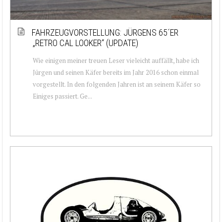
FAHRZEUGVORSTELLUNG: JÜRGENS 65´ER
„RETRO CAL LOOKER“ (UPDATE)
Wie einigen meiner treuen Leser vieleicht auffällt, habe ich
Jürgen und seinen Käfer bereits im Jahr 2016 schon einmal
vorgestellt. In den folgenden Jahren ist an seinem Käfer so
Einiges passiert. Ge...