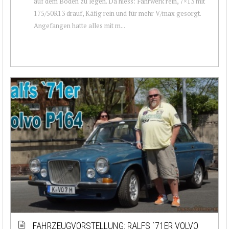
auf dem Boden zu legen. Da hiess: Fahrwerk rein, 7×13 mit
175/50R13 drauf, Käfig rein und für mehr V/max gesorgt.
Angefangen hatte alles mit m...
FAHRZEUGVORSTELLUNG: RALFS `71ER VOLVO