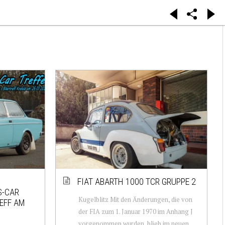
FIAT ABARTH 1000 TCR GRUPPE 2
S-CAR
Kugelblitz Mit den Änderungen, die von
REFF AM
der FIA zum 1. Januar 1970 im Anhang J
vorgenommen wurden, blieb im neuen