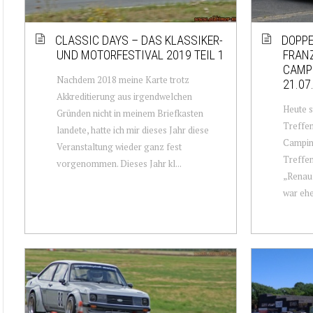
CLASSIC DAYS – DAS KLASSIKER-
DOPPE
UND MOTORFESTIVAL 2019 TEIL 1
FRAN
CAMPI
Nachdem 2018 meine Karte trotz
21.07
Akkreditierung aus irgendwelchen
Heute s
Gründen nicht in meinem Briefkasten
Treffen
landete, hatte ich mir dieses Jahr diese
Campin
Veranstaltung wieder ganz fest
Treffen
vorgenommen. Dieses Jahr kl...
„Renau
war ehe