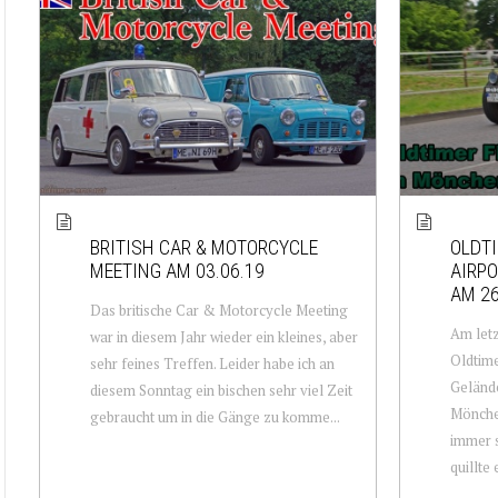
BRITISH CAR & MOTORCYCLE
OLDTI
MEETING AM 03.06.19
AIRP
AM 26
Das britische Car & Motorcycle Meeting
Am letz
war in diesem Jahr wieder ein kleines, aber
Oldtime
sehr feines Treffen. Leider habe ich an
Gelände
diesem Sonntag ein bischen sehr viel Zeit
Mönche
gebraucht um in die Gänge zu komme...
immer s
quillte 