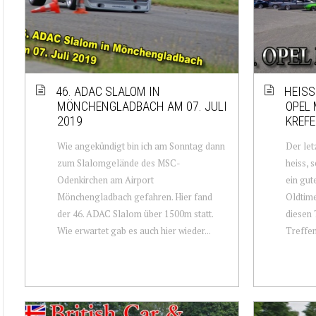
46. ADAC SLALOM IN
HEISS
MÖNCHENGLADBACH AM 07. JULI
OPEL 
2019
KREFE
Wie angekündigt bin ich am Sonntag dann
Der let
zum Slalomgelände des MSC-
heiss, 
Odenkirchen am Airport
ein gut
Mönchengladbach gefahren. Hier fand
Oldtime
der 46. ADAC Slalom über 1500m statt.
diesen
Wie erwartet gab es auch hier wieder...
Treffen