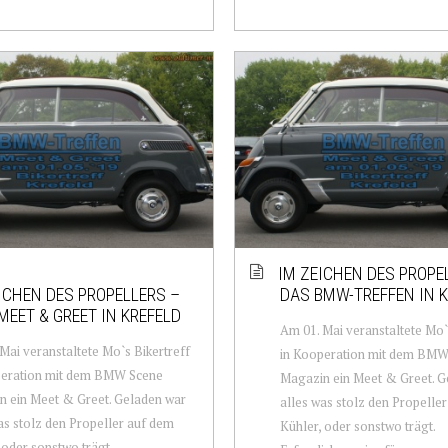
IM ZEICHEN DES PROPE
ICHEN DES PROPELLERS –
DAS BMW-TREFFEN IN 
EET & GREET IN KREFELD
Am 01. Mai veranstaltete Mo`
Mai veranstaltete Mo`s Bikertreff
in Kooperation mit dem BMW
peration mit dem BMW Scene
Magazin ein Meet & Greet. G
 ein Meet & Greet. Geladen war
alles was stolz den Propelle
as stolz den Propeller auf dem
Kühler, oder sonstwo trägt.
 oder sonstwo trägt.