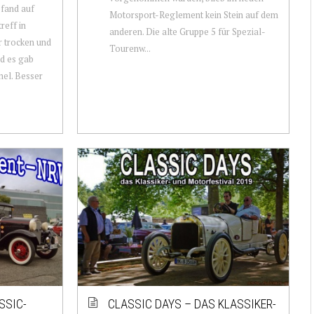
 fand auf
Motorsport-Reglement kein Stein auf dem
reff in
anderen. Die alte Gruppe 5 für Spezial-
er trocken und
Tourenw...
nd es gab
el. Besser
SSIC-
CLASSIC DAYS – DAS KLASSIKER-