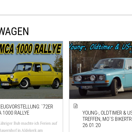
TWAGEN
EUGVORSTELLUNG: `72ER
 1000 RALLYE
YOUNG-, OLDTIMER & U
TREFFEN, MO`S BIKERT
Jähriger Bub machte ich Ferien auf
26.01.20
Bauernhof in Aldekerk am