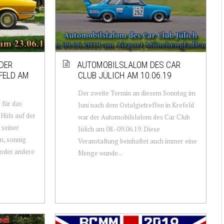
DER
AUTOMOBILSLALOM DES CAR
FELD AM
CLUB JÜLICH AM 10.06.19
Der zweite Termin an diesem Sonntag im
 für das
Juni nach dem Ostalgietreffen in Krefeld
Hüls auf der
war der Automobilslalom des Car Club
 seiner
Jülich am 08.-09.06.19. Diese
m, sonnig
Veranstaltung beinhaltet auch immer eine
 oder andere
Menge wunde...