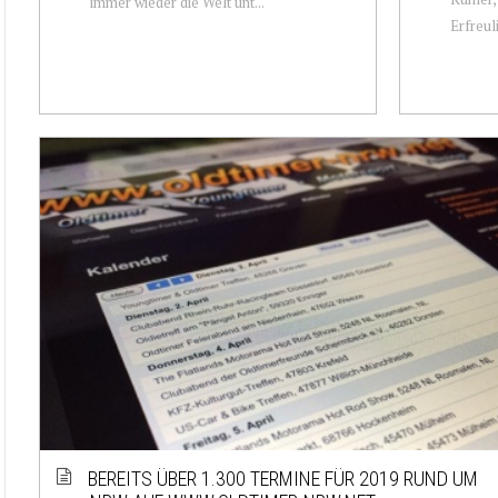
immer wieder die Welt unt...
Erfreuli
BEREITS ÜBER 1.300 TERMINE FÜR
2019 RUND UM NRW AUF
CAMAR
WWW.OLDTIMER-NRW.NET
MÖNC
31.03
Wir freuen uns berichten zu können, dass
Am Sonn
wir für 2019 mittlerweile über 1.300