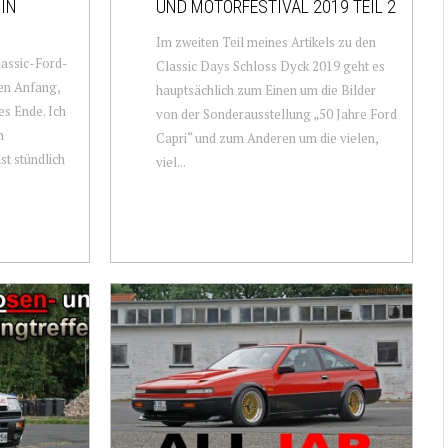
 IN
UND MOTORFESTIVAL 2019 TEIL 2
Im zweiten Teil meines Artikels zu den
lassic-Ford-
Classic Days Schloss Dyck 2019 geht es
en Anfang,
hauptsächlich zum Einen um die Bilder
es Ende. Ich
von der Sonderausstellung „50 Jahre Ford
n
Capri“ und zum Anderen um die vielen,
st stündlich
viel...