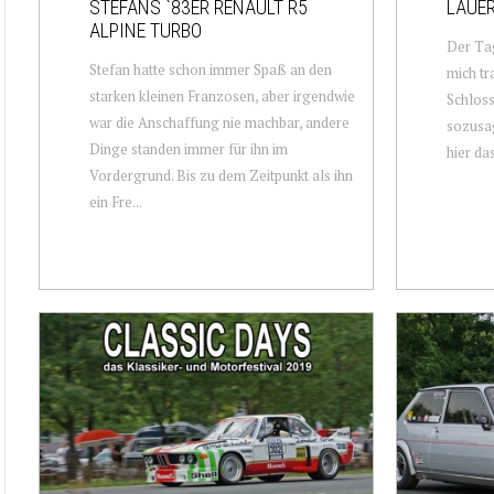
STEFANS `83ER RENAULT R5
LAUER
ALPINE TURBO
Der Tag
Stefan hatte schon immer Spaß an den
mich tr
starken kleinen Franzosen, aber irgendwie
Schloss
war die Anschaffung nie machbar, andere
sozusag
Dinge standen immer für ihn im
hier da
Vordergrund. Bis zu dem Zeitpunkt als ihn
ein Fre...