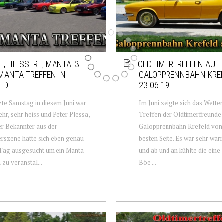
…, HEISSER…, MANTA! 3.
OLDTIMERTREFFEN AUF 
MANTA TREFFEN IN
GALOPPRENNBAHN KRE
LD.
23.06.19
zte Samstag in diesem Juni war
Im Juni zeigte sich das Wetter
sehr, sehr heiss und Peter Plessa,
Treffen der Oldtimerfreunde 
er Bekannter aus der
Galopprennbahn Krefeld von
rszene hatte sich eben genau
besten Seite. Es war sehr war
 Tag ausgesucht um ein Manta-
und ab und an kühlte die eine
 zu veranstal...
Böe ...