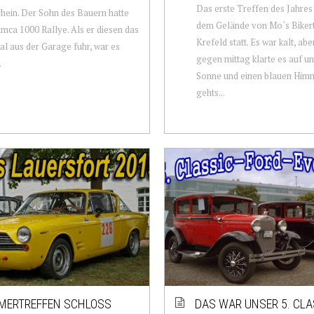
Das erste Treffen des Jahres
hein. Der Sohn des Bauern hatte
dem Gelände von Mo`s Bikert
imca 1000 Rallye. Als er diesen das
Krefeld statt. Es war kalt, ab
al aus der Garage fuhr, war es
gegen mittag klarte es auf u
.
Sonne und einen blauen Himm
gehts...
MERTREFFEN SCHLOSS
DAS WAR UNSER 5. CLA