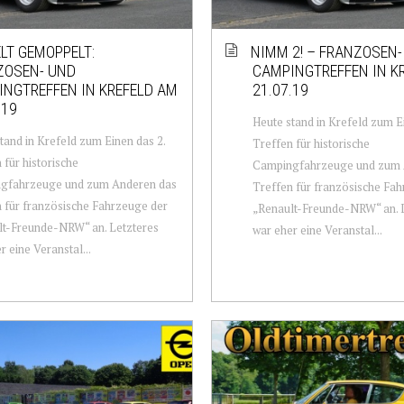
LT GEMOPPELT:
NIMM 2! – FRANZOSEN-
ZOSEN- UND
CAMPINGTREFFEN IN K
NGTREFFEN IN KREFELD AM
21.07.19
.19
Heute stand in Krefeld zum E
tand in Krefeld zum Einen das 2.
Treffen für historische
 für historische
Campingfahrzeuge und zum 
gfahrzeuge und zum Anderen das
Treffen für französische Fa
 für französische Fahrzeuge der
„Renault-Freunde-NRW“ an. 
lt-Freunde-NRW“ an. Letzteres
war eher eine Veranstal...
r eine Veranstal...