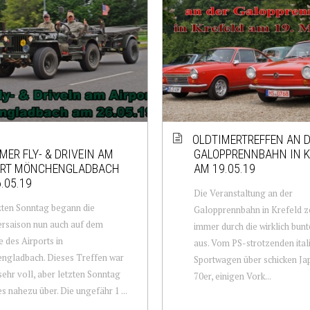
OLDTIMERTREFFEN AN 
MER FLY- & DRIVEIN AM
GALOPPRENNBAHN IN K
ORT MÖNCHENGLADBACH
AM 19.05.19
.05.19
Die Veranstaltung an der
ten Sonntag begann die
Galopprennbahn in Krefeld ze
rsaison nun auch auf dem
immer durch die wirklich bun
 des Airports in
aus. Vom PS-strotzenden ital
ngladbach. Dieses Treffen war
Sportwagen über schicken Ja
ehr voll, aber letzten Sonntag
70er, einigen Vork...
es nahezu über. Die ungefähr 1 ...