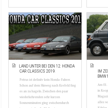
LAND UNTER BEI DEN 12. HONDA
CAR CLASSICS 2019.
IM ZE
BMW M
Petrus ist definitv kein Honda-Fahrer.
Am 01. 
Schon auf dem Hinweg nach Krefeld fing
in Koo
es an zu hageln. Zwischen den paar
Magazin
wiederkehrenden sehr kurzen
alles w
Sonnenminuten ging zwischendurch
Kühler,