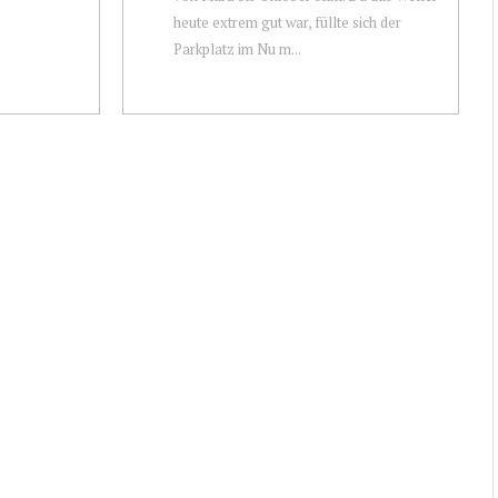
heute extrem gut war, füllte sich der
Parkplatz im Nu m...
G:
PS: ICH LIEBE DICH!
 SILVIA
SPORTWAGEN-DESIGN DER
1950ER BIS 1970ER JAHRE.
ne
„PS – Ich liebe Dich!“ so hieß eine seit
Autohaus in
dem 27. September letzten Jahres