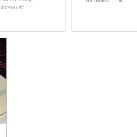
Erfreulicherweise für...
cherweise für...
FAHRZEUGVORSTELLUN
O & CORVETTE TREFFEN IN
STEFANS `88ER NISSAN
HENGLADBACH AM
RS12 1,8 TURBO
.19
Im Jahre 1991 hat Stefan sei
tag den 31.03.19 veranstaltete
Ausbildung in einem Nissan 