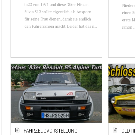
ta22 von 1971 und diese `85er Nissan
Niederr
Silvia S12 sollte eigentlich als Ansporn
einen S
für seine Frau dienen, damit sie endlich
erste M
den Führerschein macht. Leider hat das n...
schon ..
FAHRZEUGVORSTELLUNG:
OLDTI