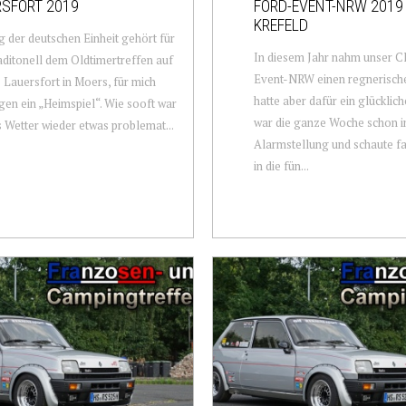
SFORT 2019
FORD-EVENT-NRW 2019
KREFELD
 der deutschen Einheit gehört für
In diesem Jahr nahm unser C
aditonell dem Oldtimertreffen auf
Event-NRW einen regnerisch
 Lauersfort in Moers, für mich
hatte aber dafür ein glücklich
en ein „Heimspiel“. Wie sooft war
war die ganze Woche schon i
s Wetter wieder etwas problemat...
Alarmstellung und schaute fa
in die fün...