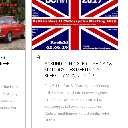
DER
REFELD
ANKÜNDIGUNG: 3. BRITISH CAR &
MOTORCYCLES MEETING IN
KREFELD AM 02. JUNI `19.
Das British Car & Motorcycles Meeting
ichnet sich
2019 in Krefeld ist ein ungezwungenes
te Mischung
Treffen für alle Besitzer von britischen
ienischen
Fahrzeugen mit zwei, drei oder vier
panern der
Rädern, unabhängig vom Baujahr. Jeder
ist will...