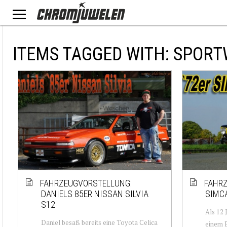
ITEMS TAGGED WITH: SPOR
FAHRZEUGVORSTELLUNG:
FAHRZ
DANIELS 85ER NISSAN SILVIA
SIMCA
S12
Als 12 
Daniel besaß bereits eine Toyota Celica
einem 