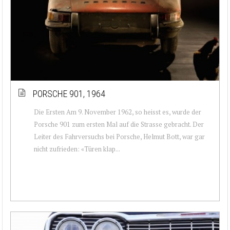
PORSCHE 901, 1964
Die Ersten Am 9. November 1962, so heisst es, wurde der
Porsche 901 zum ersten Mal auf die Strasse gebracht. Der
Leiter des Fahrversuchs bei Porsche, Helmut Bott, war gar
nicht zufrieden: «Türen klap...