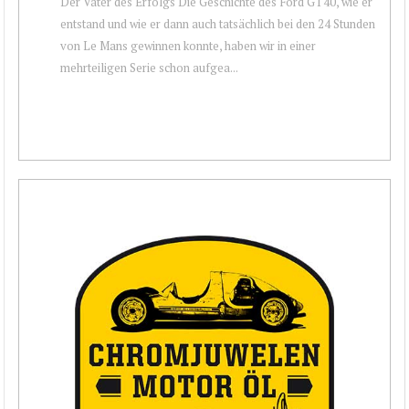
Der Vater des Erfolgs Die Geschichte des Ford GT40, wie er
entstand und wie er dann auch tatsächlich bei den 24 Stunden
von Le Mans gewinnen konnte, haben wir in einer
mehrteiligen Serie schon aufgea...