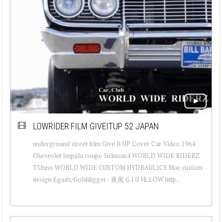
LOWRIDER FILM GIVEITUP 52 JAPAN
underground street film Give It UP Cover Car Video 1964
Chevrolet Impala coupe Sickman4 WORLD WIDE RIDERZ
T.Unno WORLD WIDE CUSTOM HYDRAULICS Mac custom
design Egadz/Golddigger : 夜風 G.I.U Hi:LOW http...