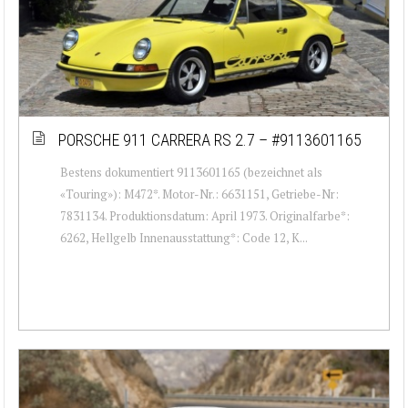
PORSCHE 911 CARRERA RS 2.7 – #9113601165
Bestens dokumentiert 9113601165 (bezeichnet als
«Touring»): M472*. Motor-Nr.: 6631151, Getriebe-Nr:
7831134. Produktionsdatum: April 1973. Originalfarbe*:
6262, Hellgelb Innenausstattung*: Code 12, K...