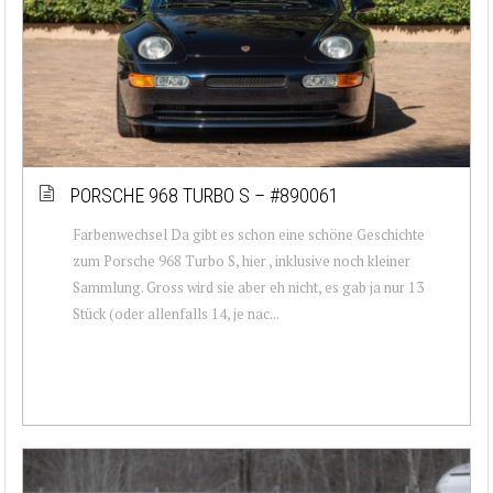
PORSCHE 968 TURBO S – #890061
Farbenwechsel Da gibt es schon eine schöne Geschichte
zum Porsche 968 Turbo S, hier , inklusive noch kleiner
Sammlung. Gross wird sie aber eh nicht, es gab ja nur 13
Stück (oder allenfalls 14, je nac...