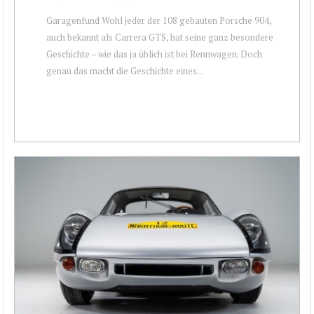
Garagenfund Wohl jeder der 108 gebauten Porsche 904,
auch bekannt als Carrera GTS, hat seine ganz besondere
Geschichte – wie das ja üblich ist bei Rennwagen. Doch
genau das macht die Geschichte eines...