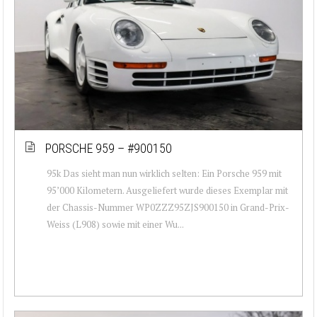
PORSCHE 959 – #900150
95k Das sieht man nun wirklich selten: Ein Porsche 959 mit
95’000 Kilometern. Ausgeliefert wurde dieses Exemplar mit
der Chassis-Nummer WP0ZZZ95ZJS900150 in Grand-Prix-
Weiss (L908) sowie mit einer Wu...