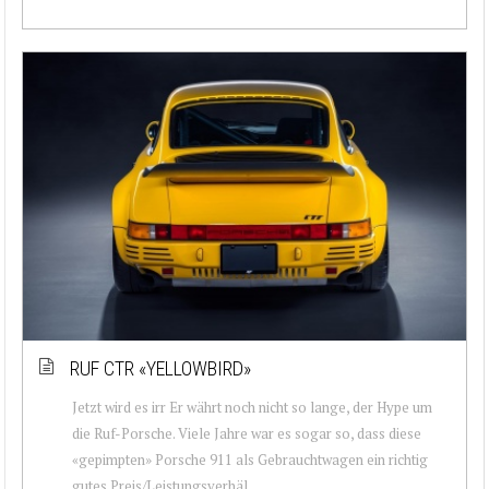
RUF CTR «YELLOWBIRD»
Jetzt wird es irr Er währt noch nicht so lange, der Hype um
die Ruf-Porsche. Viele Jahre war es sogar so, dass diese
«gepimpten» Porsche 911 als Gebrauchtwagen ein richtig
gutes Preis/Leistungsverhäl...