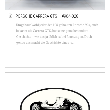
PORSCHE CARRERA GTS – #904-028
Umgebaut Wohl jeder der 108 gebauten Porsche 904, auch
bekannt als Carrera GTS, hat seine ganz besondere
Geschichte – wie das ja üblich ist bei Rennwagen. Doch
genau das macht die Geschichte eines je...