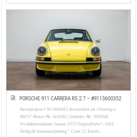
PORSCHE 911 CARRERA RS 2.7 – #9113600352
Restauration # 9113600352 (bezeichnet als «Touring»):
M472*. Motor-Nr.: 6630367, Getriebe-Nr: 7830340.
Produktionsdatum: Januar 1973. Originalfarbe*: 6262,
Hellgelb Innenausstattung*: Code 12, Kunstl...