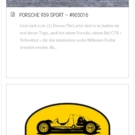
PORSCHE 959 SPORT – #905016
Jetzt wird es irr (2) Diesen Titel, jetzt wird es irr, hatten wir
erst dieser Tage, auch bei einem Porsche, einem Ruf CTR «
Yellowbird », für den mindestens sechs Millionen Dollar
erwartet werden. Nu...