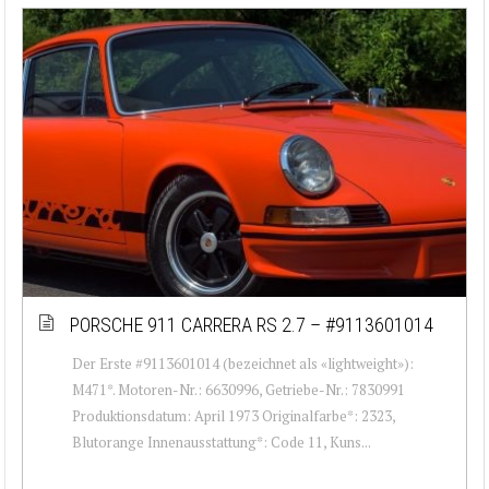
PORSCHE 911 CARRERA RS 2.7 – #9113601014
Der Erste #9113601014 (bezeichnet als «lightweight»):
M471*. Motoren-Nr.: 6630996, Getriebe-Nr.: 7830991
Produktionsdatum: April 1973 Originalfarbe*: 2323,
Blutorange Innenausstattung*: Code 11, Kuns...