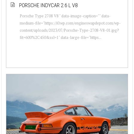
PORSCHE INDYCAR 2.6 L V8
Porsche Type 2708 V8 " data-image-caption="" data-
medium-file="https://i0.wp.com/engineswapdepot.com/wp-
content/uploads/2023/07/Porsche-Type-2708-V8-01.jpg?
fit=600%2C450&ssl=1" data-large-file="https...