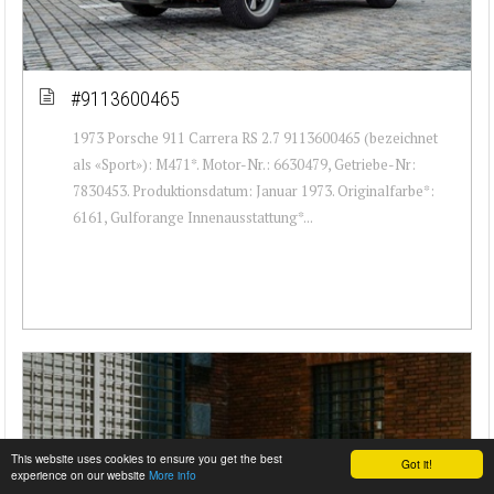
#9113600465
1973 Porsche 911 Carrera RS 2.7 9113600465 (bezeichnet
als «Sport»): M471*. Motor-Nr.: 6630479, Getriebe-Nr:
7830453. Produktionsdatum: Januar 1973. Originalfarbe*:
6161, Gulforange Innenausstattung*...
This website uses cookies to ensure you get the best
Got it!
experience on our website
More info