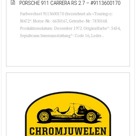
PORSCHE 911 CARRERA RS 2.7 – #9113600170
Farbwechsel 9113600170 (bezeichnet als «Touring»):
M472*. Motor-Nr.: 6630167, Getriebe-Nr: 7830168.
Produktionsdatum: Dezember 1972. Originalfarbe*: 5454,
Sepiabraun Innenausstattung*: Code 16, Leder...