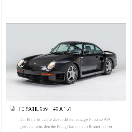
PORSCHE 959 – #900131
Der Prinz Es dürfte dies nicht der einzige Porsche 959
gewesen sein, den die Königsfamilie von Brunei in ihrer