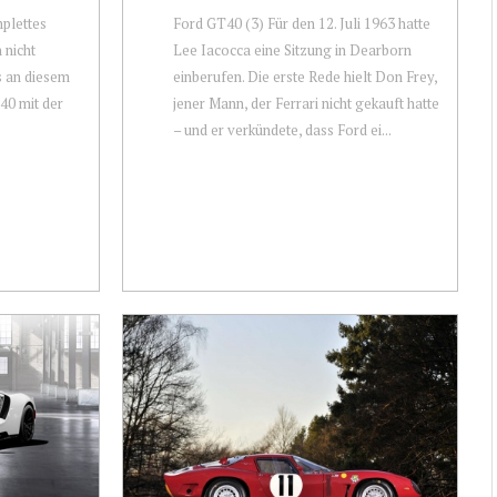
plettes
Ford GT40 (3) Für den 12. Juli 1963 hatte
 nicht
Lee Iacocca eine Sitzung in Dearborn
 an diesem
einberufen. Die erste Rede hielt Don Frey,
T40 mit der
jener Mann, der Ferrari nicht gekauft hatte
– und er verkündete, dass Ford ei...