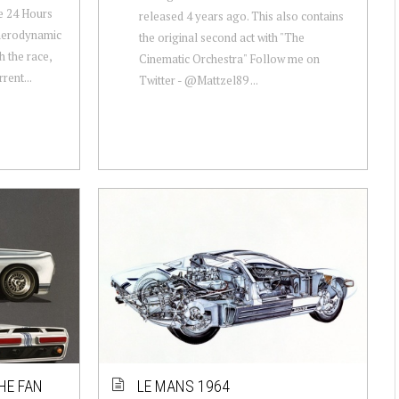
he 24 Hours
released 4 years ago. This also contains
 aerodynamic
the original second act with "The
h the race,
Cinematic Orchestra" Follow me on
rent...
Twitter - @Mattzel89 ...
HE FAN
LE MANS 1964