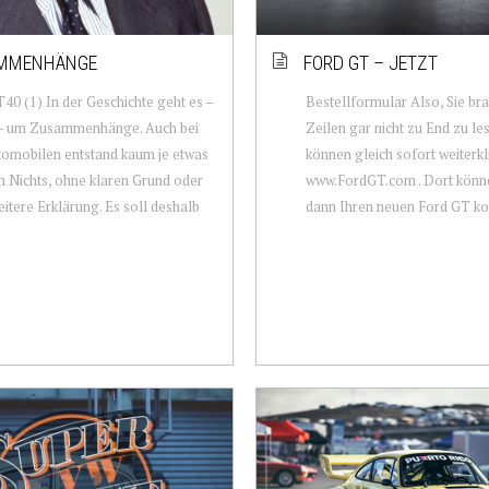
MMENHÄNGE
FORD GT – JETZT
40 (1) In der Geschichte geht es –
Bestellformular Also, Sie br
– um Zusammenhänge. Auch bei
Zeilen gar nicht zu End zu le
omobilen entstand kaum je etwas
können gleich sofort weiterkl
 Nichts, ohne klaren Grund oder
www.FordGT.com . Dort könne
itere Erklärung. Es soll deshalb
dann Ihren neuen Ford GT kon