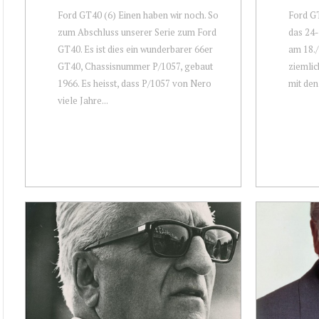
Ford GT40 (6) Einen haben wir noch. So
Ford GT
zum Abschluss unserer Serie zum Ford
das 24
GT40. Es ist dies ein wunderbarer 66er
am 18./
GT40, Chassisnummer P/1057, gebaut
ziemlic
1966. Es heisst, dass P/1057 von Nero
mit den
viele Jahre...