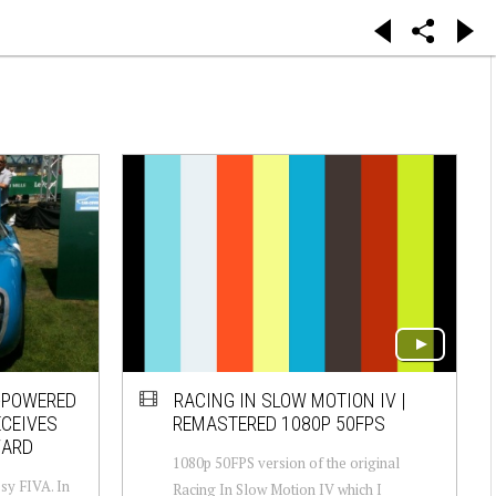
T-POWERED
RACING IN SLOW MOTION IV |
ECEIVES
REMASTERED 1080P 50FPS
WARD
1080p 50FPS version of the original
sy FIVA. In
Racing In Slow Motion IV which I