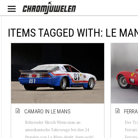
ITEMS TAGGED WITH: LE MA
CAMARO IN LE MANS
FERRA
Röhrender Hirsch Wenn man an
Der Tr
amerikanische Fahrzeuge bei den 24
Ferrari
Stunden von Le Mans denkt, dann wohl
Ferrari