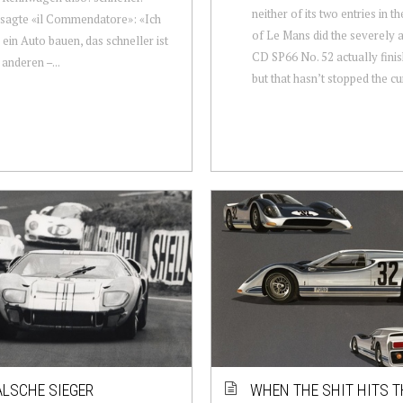
neither of its two entries in t
sagte «il Commendatore»: «Ich
of Le Mans did the severely
ein Auto bauen, das schneller ist
CD SP66 No. 52 actually finis
 anderen –...
but that hasn’t stopped the cur
ALSCHE SIEGER
WHEN THE SHIT HITS T