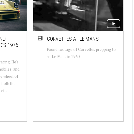
AND
CORVETTES AT LE MANS
D’S 1976
Found footage of Corvettes prepping to
hit Le Mans in 1960.
racing. He's
mobiles, and
he wheel of
h both the
et...