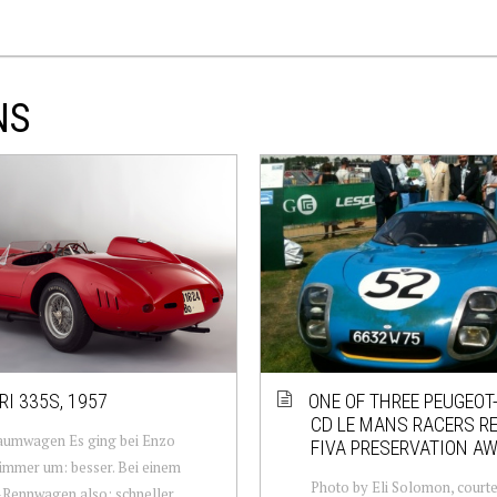
NS
RI 335S, 1957
ONE OF THREE PEUGEO
CD LE MANS RACERS R
aumwagen Es ging bei Enzo
FIVA PRESERVATION A
 immer um: besser. Bei einem
Photo by Eli Solomon, courte
-Rennwagen also: schneller.