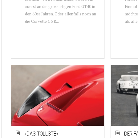
zuerst an die grossartigen Ford GT40 in
Einmal 
den 60er Jahren. Oder allenfalls noch an
möchte 
die Corvette C6.R...
als alle
«DAS TOLLSTE»
DER F