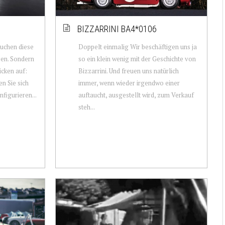
BIZZARRINI BA4*0106
auchen diese
Doppelt einmalig Wir beschäftigen uns ja
sen. Sondern
so ein klein wenig mit der Geschichte von
icken auf:
Bizzarrini. Und freuen uns natürlich
n Sie sich
immer, wenn wieder irgendwo einer
figurieren...
auftaucht, ausgestellt wird, zum Verkauf
steh...