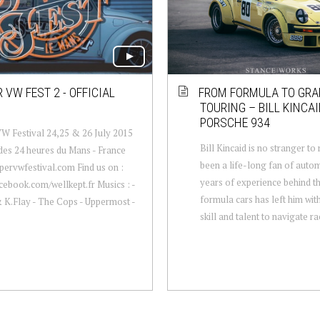
 VW FEST 2 - OFFICIAL
FROM FORMULA TO GR
TOURING – BILL KINCAI
PORSCHE 934
W Festival 24,25 & 26 July 2015
Bill Kincaid is no stranger to 
 des 24 heures du Mans - France
been a life-long fan of auto
ervwfestival.com Find us on :
years of experience behind t
ebook.com/wellkept.fr Musics : -
formula cars has left him wit
 K.Flay - The Cops - Uppermost -
skill and talent to navigate rac