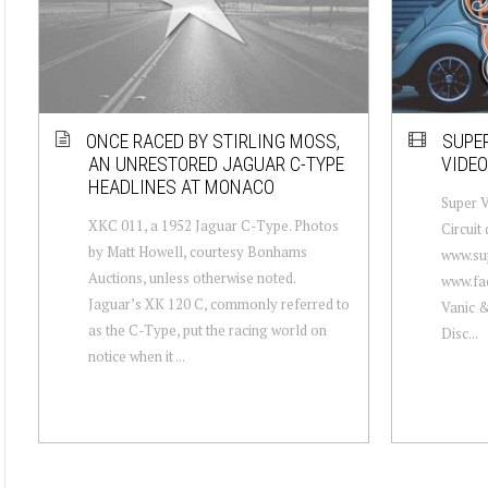
ONCE RACED BY STIRLING MOSS,
SUPER
AN UNRESTORED JAGUAR C-TYPE
VIDEO
HEADLINES AT MONACO
Super V
XKC 011, a 1952 Jaguar C-Type. Photos
Circuit
by Matt Howell, courtesy Bonhams
www.sup
Auctions, unless otherwise noted.
www.fac
Jaguar’s XK 120 C, commonly referred to
Vanic &
as the C-Type, put the racing world on
Disc...
notice when it ...