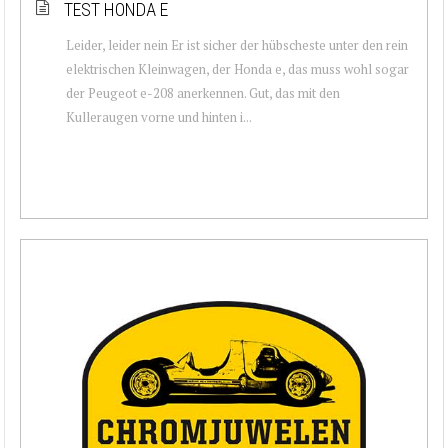
TEST HONDA E
Leider, leider nein Er ist sicher der hübscheste unter den rein
elektrischen Kleinwagen, der Honda e, das muss wohl sogar
der Peugeot e-208 anerkennen. Gut, das mit den
Kulleraugen vorne und hinten i...