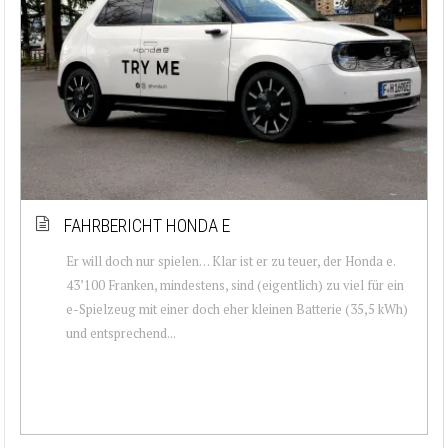
FAHRBERICHT HONDA E
Er will doch nur spielen… Klar ist er zu teuer, der Honda e.
43’100 Franken, mindestens, sind (eigentlich) zu viel für ein
e-Spielzeug mit einer doch eher kleinen Batterie (35,5 kWh)
und entsprechend...