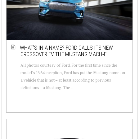
WHAT’S IN A NAME? FORD CALLS ITS NEW
CROSSOVER EV THE MUSTANG MACH-E
All photos courtesy of Ford. For the first time since the
model’s 1964 inception, Ford has put the Mustang name on
a vehicle that is not – at least according to previous
definitions – a Mustang. The ...