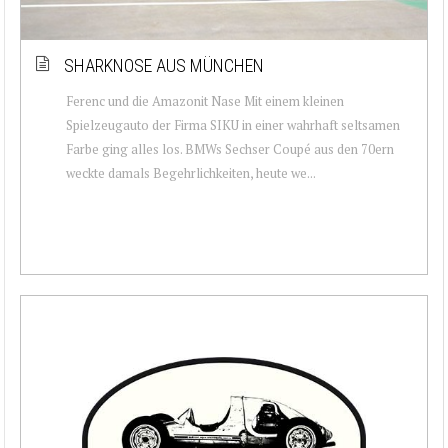
SHARKNOSE AUS MÜNCHEN
Ferenc und die Amazonit Nase Mit einem kleinen
Spielzeugauto der Firma SIKU in einer wahrhaft seltsamen
Farbe ging alles los. BMWs Sechser Coupé aus den 70ern
weckte damals Begehrlichkeiten, heute we...