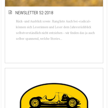
NEWSLETTER 52-2018
Rück- und Ausblick sowie: Rangliste Auch bei «radical»
können sich Leserinnen und Leser dem Jahresrückblick
selbstverständlich nicht entziehen – wir finden das ja auch
selber spannend, welche Stories...