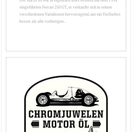
eingeführten Ferrari 250 GT, er verkaufte sich in seinen
verschiedenen Variationen hervorragend, um ein Vielfaches
besser als alle vorherigen...