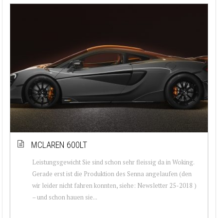
MCLAREN 600LT
Leistungsgewicht Sie sind schon sehr fleissig da in Woking.
Gerade erst ist die Produktion des Senna angelaufen (den
wir leider nicht fahren konnten, siehe: Newsletter 25-2018 )
– und schon hauen sie...