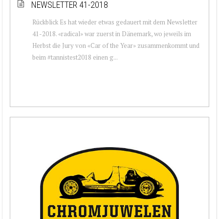
NEWSLETTER 41-2018
Rückblick Es hat wieder etwas gedauert mit dem Newsletter
41-2018. «radical» war zuerst in Dänemark, wo jeweils im
Herbst die Jury von «Car of the Year» zusammenkommt und
beim #tannistest2018 einen g...