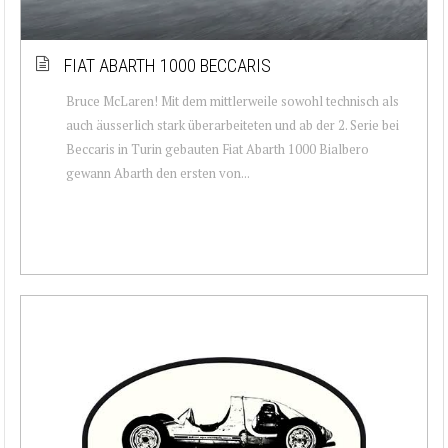
FIAT ABARTH 1000 BECCARIS
Bruce McLaren! Mit dem mittlerweile sowohl technisch als
auch äusserlich stark überarbeiteten und ab der 2. Serie bei
Beccaris in Turin gebauten Fiat Abarth 1000 Bialbero
gewann Abarth den ersten von...