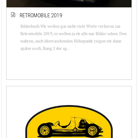
RETROMOBILE 2019
Bilderbuch Wir wollen gar nicht viele Worte verlieren zur
Retromobile 2019, es wollen ja eh alle nur Bilder sehen. Den
wahren, auch überraschenden Höhepunkt zeigen wir dann
später noch, Rang 2 der sp...