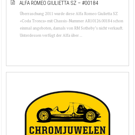
ALFA ROMEO GIULIETTA SZ – #00184
Überraschung 2011 wurde diese Alfa Romeo Giulietta SZ
«Coda Tronca» mit Chassis-Nummer AR10126.00184 schon
einmal angeboten, damals von RM Sotheby’s nicht verkauft.
Unterdessen verfügt der Alfa über ...