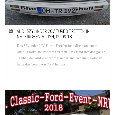
AUDI 5ZYLINDER 20V TURBO TREFFEN IN
NEUKIRCHEN-VLUYN, 09.09.18
Das 5Zylinder 20V Turbo Treffen fand direkt an einem
Ausflugslokal in unserem Ort statt. Ein Grund sich das ganze
Treiben der Audi-Fahrer mal näher anzuschauen. Geladen
hatte das Team von OK-Chiptuni...