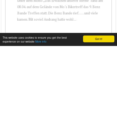
Unter dem Motto „Das Erwachen unserer Sterne“ fand am
08.04. auf dem Gelände von Mo´s Bikertreff das 9. Benz
Bande Treffen statt. Die Benz Bande rief… …und viele
kamen. Mit soviel Andrang hatte wohl ...
This website uses cookies to ensure you get the best
Got it!
experience on our website
More info