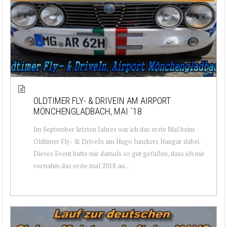
OLDTIMER FLY- & DRIVEIN AM AIRPORT
MÖNCHENGLADBACH, MAI `18
Im September letzten Jahres war ich das erste Mal beim
Oldtimer Fly- & DriveIn am Hugo Junckers Hangar dabei.
Dieses Event hatte mir damals so gut gefallen, dass ich mir
vornahm das erste mal 2018 au...