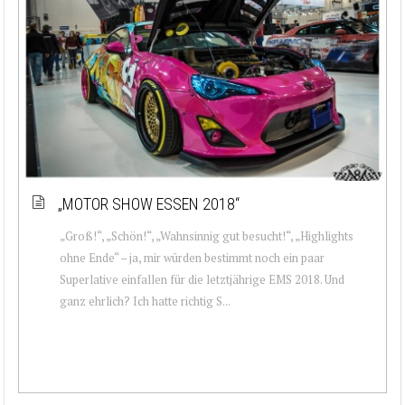
„MOTOR SHOW ESSEN 2018“
„Groß!“, „Schön!“, „Wahnsinnig gut besucht!“, „Highlights
ohne Ende“ – ja, mir würden bestimmt noch ein paar
Superlative einfallen für die letztjährige EMS 2018. Und
ganz ehrlich? Ich hatte richtig S...