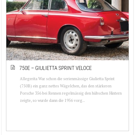
750E – GIULIETTA SPRINT VELOCE
Allegerita War schon die serienmässige Giulietta Sprint
(750B) ein ganz nettes Wägelchen, das den stärkeren
Porsche 356 bei Rennen regelmässig den hübschen Hintern
zeigte, so wurde dann die 1956 vorg...