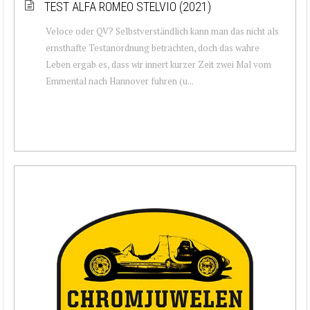
TEST ALFA ROMEO STELVIO (2021)
Veloce oder QV? Selbstverständlich kann man das nicht als
ernsthafte Testanordnung betrachten, doch das wahre
Leben ergab es, dass wir innert kurzer Zeit zwei Mal vom
Emmental nach Hannover fuhren (u...