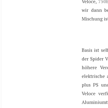
Veloce,
750
wir dann be
Mischung is
Basis ist se
der Spider 
höhere Ver
elektrische
plus PS un
Veloce verf
Aluminiumtü