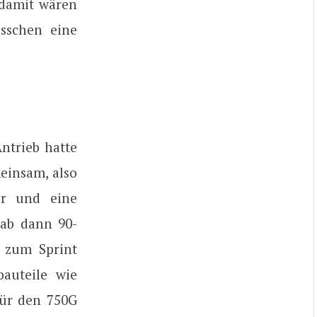
d damit wären
isschen eine
Antrieb hatte
einsam, also
er und eine
gab dann 90-
 zum Sprint
bauteile wie
für den 750G