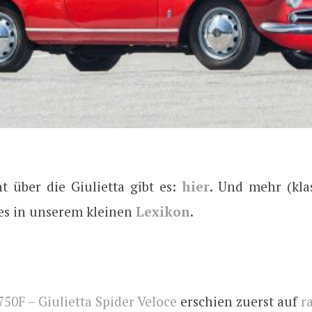
t über die Giulietta gibt es:
hier
. Und mehr (klas
es in unserem kleinen
Lexikon
.
750F – Giulietta Spider Veloce
erschien zuerst auf
r