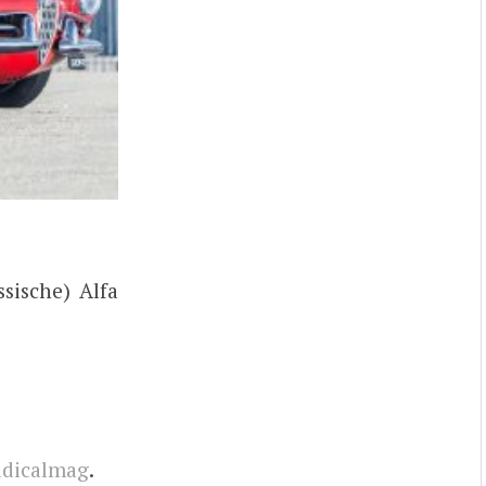
sische) Alfa
adicalmag
.