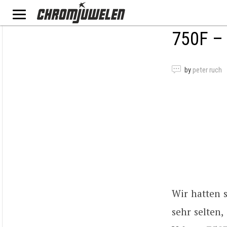
750F –
by
peter ruch
Wir hatten s
sehr selten,