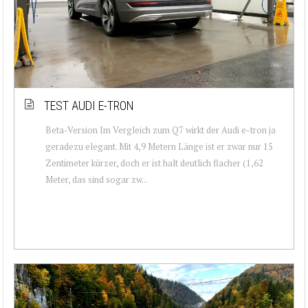
TEST AUDI E-TRON
Beta-Version Im Vergleich zum Q7 wirkt der Audi e-tron ja
geradezu elegant. Mit 4,9 Metern Länge ist er zwar nur 15
Zentimeter kürzer, doch er ist halt deutlich flacher (1,62
Meter, das sind sogar zw...