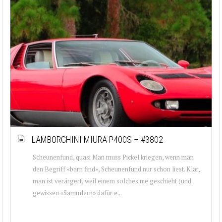
LAMBORGHINI MIURA P400S – #3802
Scheunenfund, quasi Man muss Pickel kriegen, wenn man
den Begriff «barn find», Scheunenfund nur schon liest. Klar,
man ist verärgert, weil einem solches nie geschieht (und
gewissen «Sammlern» dafür e...