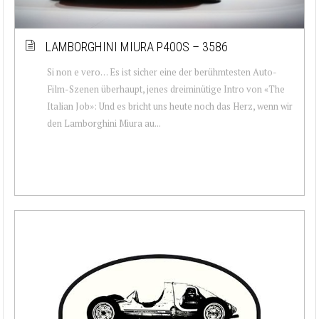
LAMBORGHINI MIURA P400S – 3586
Si non e vero… Es ist sicher eine der berühmtesten Auto-
Film-Szenen überhaupt, jenes dreiminütige Intro von «The
Italian Job»: Und es bricht uns heute noch das Herz, wenn wir
den Lamborghini Miura au...