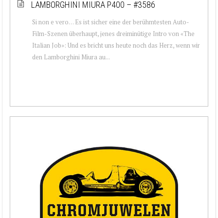
LAMBORGHINI MIURA P400 – #3586
Si non e vero… Es ist sicher eine der berühmtesten Auto-
Film-Szenen überhaupt, jenes dreiminütige Intro von «The
Italian Job»: Und es bricht uns heute noch das Herz, wenn wir
den Lamborghini Miura au...