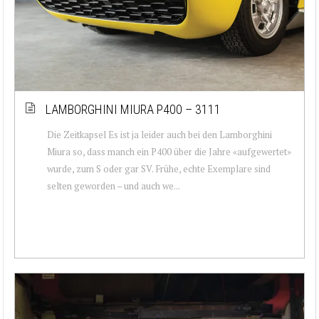
LAMBORGHINI MIURA P400 – 3111
Die Zeitkapsel Es ist ja leider auch bei den Lamborghini
Miura so, dass manch ein P400 über die Jahre «aufgewertet»
wurde, zum S oder gar SV. Frühe, echte Exemplare sind
selten geworden – und auch we...