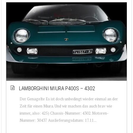
LAMBORGHINI MIURA P400S – 4302
Der Genagelte Es ist doch unbedingt wieder einmal an der
Zeit für einen Miura. Und wir machen das auch brav wie
immer, also: 425) Chassis-Nummer: 4302. Motoren-
Nummer: 30437 Auslieferungsdatum: 17.11...