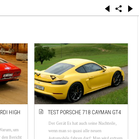
RDI HIGH
TEST PORSCHE 718 CAYMAN GT4
Der Gerät Es hat auch seine Nachteile,
. Warum, um
wenn man so quasi alle neuen
 den Bericht
Automobile fahren darf: Man wird extrem