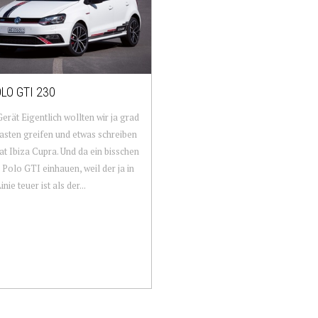
LO GTI 230
erät Eigentlich wollten wir ja grad
Tasten greifen und etwas schreiben
t Ibiza Cupra. Und da ein bisschen
 Polo GTI einhauen, weil der ja in
inie teuer ist als der...