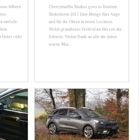
weiz Silbern
Cherrymuffin Studios goes to Kustom
ster
Shakedown 2017. Eine Menge fürs Auge
nd einfach:
und für die Ohren in neuer Location.
 dem
Welch grandioses Festival im Herzen der
 Hotel «Alte
Schweiz. Vielen Dank an alle die dabei
waren. Mus...