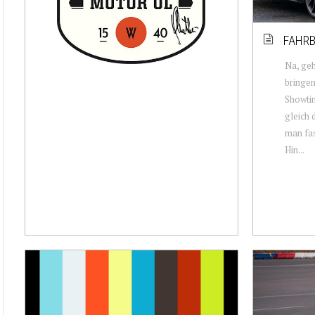
FAHRB
Na, ge
bringen 
Showtim
gleich 
man fas
Hin...