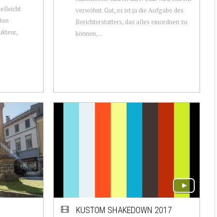
elleicht
verwöhnt. Gut, es ist ja die Aufgabe des
sten
Berichterstatters, das alles einordnen zu
kteur,
können, ...
KUSTOM SHAKEDOWN 2017