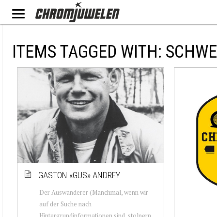
ITEMS TAGGED WITH: SCHWE
GASTON «GUS» ANDREY
Der Auswanderer (Manchmal, wenn wir
auf der Suche nach
Hintergrundinformationen sind, stolpern