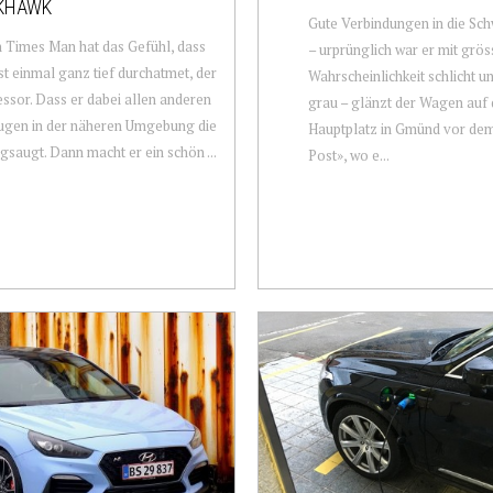
KHAWK
Gute Verbindungen in die Sch
 Times Man hat das Gefühl, dass
– urprünglich war er mit grös
st einmal ganz tief durchatmet, der
Wahrscheinlichkeit schlicht u
sor. Dass er dabei allen anderen
grau – glänzt der Wagen auf
ugen in der näheren Umgebung die
Hauptplatz in Gmünd vor dem
gsaugt. Dann macht er ein schön ...
Post», wo e...