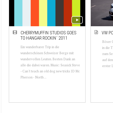
CHERRYMUFFIN STUDIOS GOES
VW PO
TO HANGAR ROCKIN´ 2011
Böser G
Ein wunderbarer Trip in die
in die 
wunderschönen Schweizer Berge mit
zum Sea
wundervollen Leuten. Besten Dank an
auf den
alle die dabei waren. Music: Seasick Steve
erster L
- Can´t teach an old dog new tricks JD Mc
Pherson - North ...