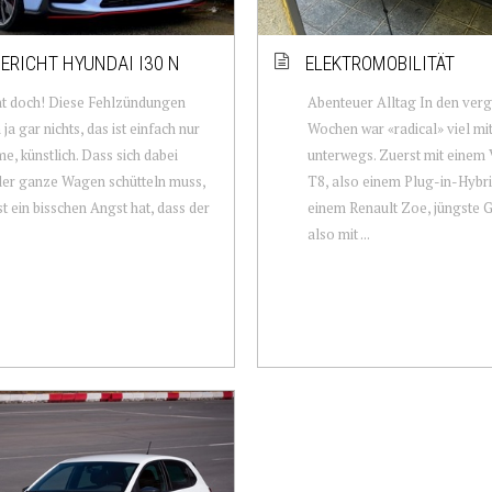
ERICHT HYUNDAI I30 N
ELEKTROMOBILITÄT
ht doch! Diese Fehlzündungen
Abenteuer Alltag In den ve
ja gar nichts, das ist einfach nur
Wochen war «radical» viel mi
e, künstlich. Dass sich dabei
unterwegs. Zuerst mit einem
der ganze Wagen schütteln muss,
T8, also einem Plug-in-Hybri
t ein bisschen Angst hat, dass der
einem Renault Zoe, jüngste G
also mit ...