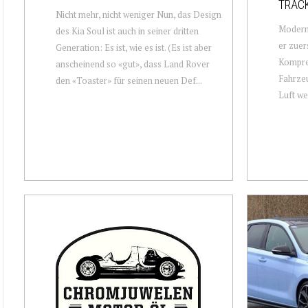
TRAC
Nicht mehr, nicht weniger Nun, das Design
Modern
des Kia Soul ist auch in seiner dritten
er zuer
Generation: Es ist, wie es ist. (Es ist aber
Kompres
anscheinend so «gut», dass Land Rover
Fahrze
den «Toaster» für seinen neuen Def...
Luft we