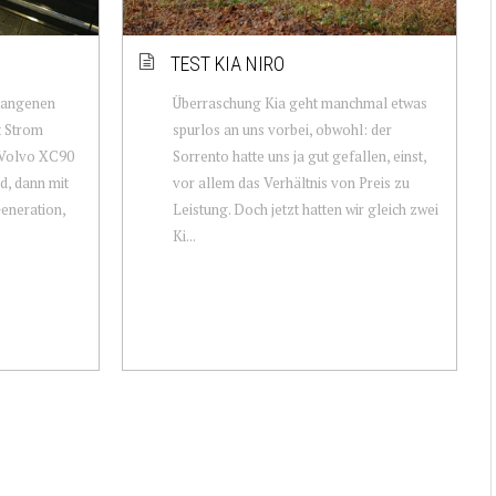
TEST KIA NIRO
rgangenen
Überraschung Kia geht manchmal etwas
t Strom
spurlos an uns vorbei, obwohl: der
 Volvo XC90
Sorrento hatte uns ja gut gefallen, einst,
d, dann mit
vor allem das Verhältnis von Preis zu
eneration,
Leistung. Doch jetzt hatten wir gleich zwei
Ki...