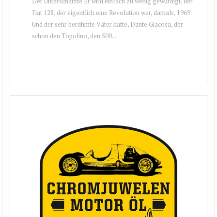
Der Unterschätzte Er wird einfach zu wenig gewürdigt, der
Fiat 128, der eigentlich eine Revolution war, damals, 1969.
Und der sehr berühmte Väter hatte, Dante Giacosa, der
schon den Topolino, den 500...