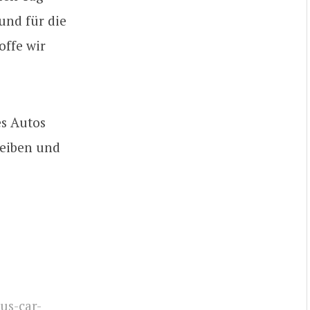
und für die
offe wir
es Autos
eiben und
us-car-