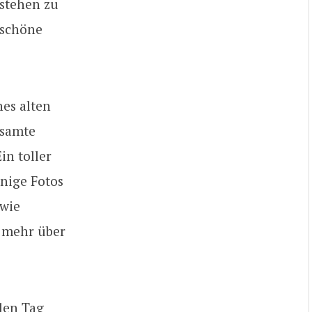
 stehen zu
 schöne
nes alten
esamte
in toller
inige Fotos
 wie
s mehr über
len Tag