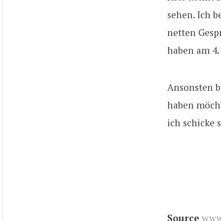
sehen. Ich 
netten Gesp
haben am 4.
Ansonsten bl
haben möcht
ich schicke
Source
www.