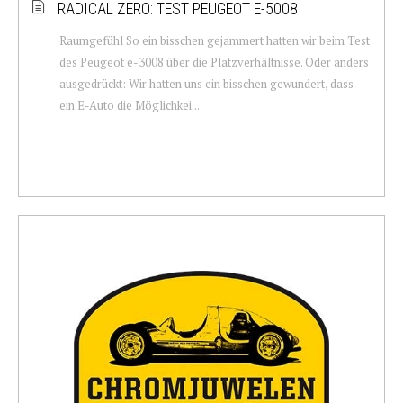
RADICAL ZERO: TEST PEUGEOT E-5008
Raumgefühl So ein bisschen gejammert hatten wir beim Test
des Peugeot e-3008 über die Platzverhältnisse. Oder anders
ausgedrückt: Wir hatten uns ein bisschen gewundert, dass
ein E-Auto die Möglichkei...