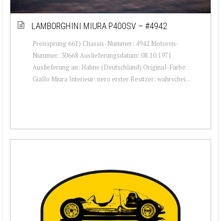
LAMBORGHINI MIURA P400SV – #4942
Preissprung 661) Chassis-Nummer: 4942 Motoren-
Nummer: 30668 Auslieferungsdatum: 08.10.1971
Auslieferung an: Hahne (Deutschland) Original-Farbe:
Giallo Miura Interieur: nero erster Besitzer: wahrschei...