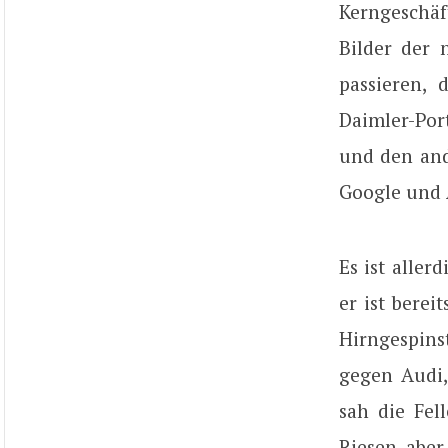
Kerngeschäf
Bilder der 
passieren, 
Daimler-Port
und den and
Google und 
Es ist alle
er ist bere
Hirngespins
gegen Audi
sah die Fel
Riesen aber