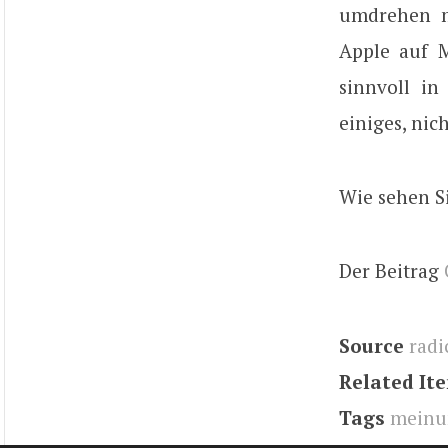
umdrehen m
Apple auf M
sinnvoll i
einiges, nic
Wie sehen S
Der Beitrag
Source
radi
Related It
Tags
meinu