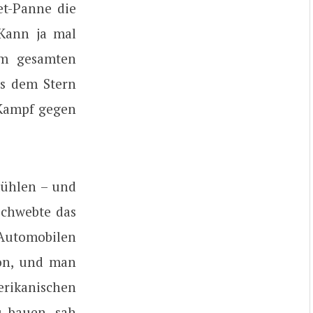
et-Panne die
 Kann ja mal
 im gesamten
 es dem Stern
 Kampf gegen
mühlen – und
schwebte das
 Automobilen
on, und man
erikanischen
u bauen, sah