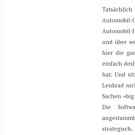
Tatsächlic
Automobil-
Automobil-H
und über we
hier die ga
einfach des
hat. Und si
Lenkrad nic
Sachen «big
Die Softw
angestammte
strategisch