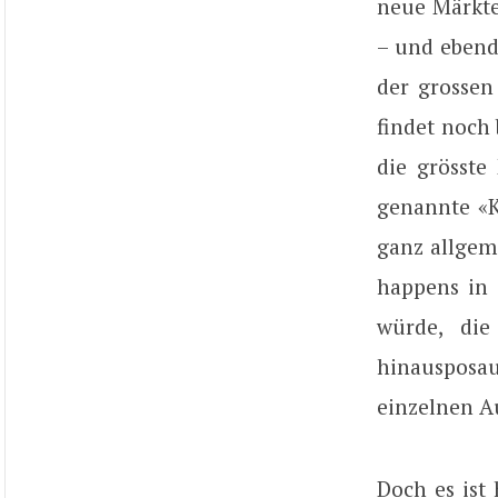
neue Märkte
– und ebendo
der grossen
findet noch 
die grösste
genannte «K
ganz allgeme
happens in 
würde, die
hinausposa
einzelnen A
Doch es ist 