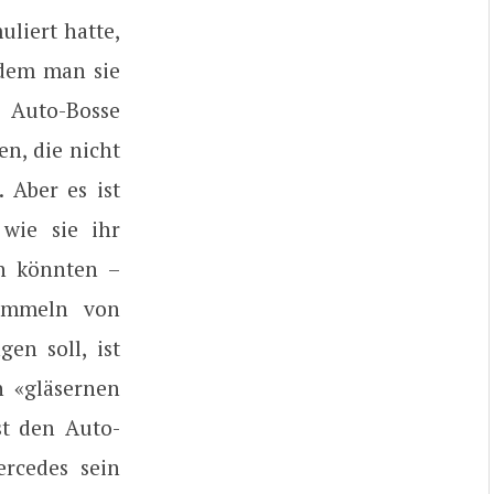
liert hatte,
ndem man sie
e Auto-Bosse
n, die nicht
 Aber es ist
wie sie ihr
rn könnten –
Sammeln von
en soll, ist
n «gläsernen
t den Auto-
ercedes sein