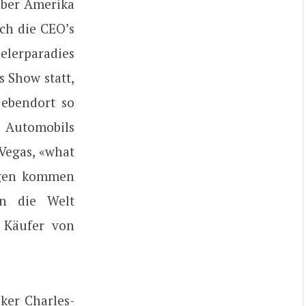
aber Amerika
uch die CEO’s
elerparadies
s Show statt,
 ebendort so
s Automobils
 Vegas, «what
ragen kommen
in die Welt
 Käufer von
iker Charles-