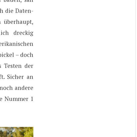
ch die Daten-
 überhaupt,
ich dreckig
erikanischen
pickel – doch
s Testen der
t. Sicher an
 noch andere
die Nummer 1