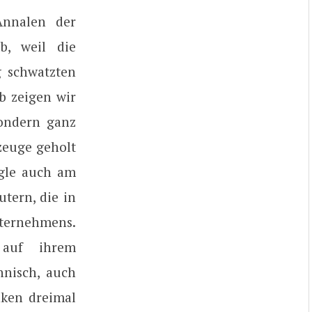
Annalen der
b, weil die
g schwatzten
b zeigen wir
sondern ganz
zeuge geholt
ogle auch am
tern, die in
nternehmens.
 auf ihrem
hnisch, auch
nken dreimal