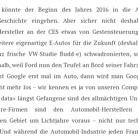
h könnte der Beginn des Jahres 2016 in die 
Geschichte eingehen. Aber sicher nicht deshal
ersteller an der CES etwas von Gestensteuerun
itere eigenartige E-Autos für die Zukunft (deshal
nz frische VW-Studie Budd-e) schwadronierten, 
halb, weil Ford nun den Teufel an Bord seiner Fahr
tzt Google erst mal im Auto, dann wird man Go
ht mehr los – wir kennen es ja von unseren Compu
 data» längst Gefangene sind des allmächtigen U
are-Firmen sind den Automobil-Herstellern
n Gebiet um Lichtjahre voraus – nicht nur tec
. Und während die Automobil-Industrie jeden Fra