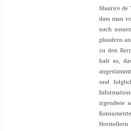
Maurice de 
dass man vo
nach aussen
plaudern an
zu den Kern
halt so, d
angestammte
und folgli
Information
irgendwie s
Konsumente
Herstellern