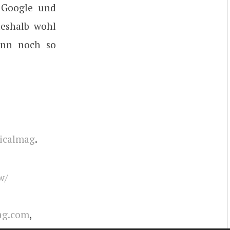
 Google und
deshalb wohl
ann noch so
icalmag
.
w/
ag.com
,