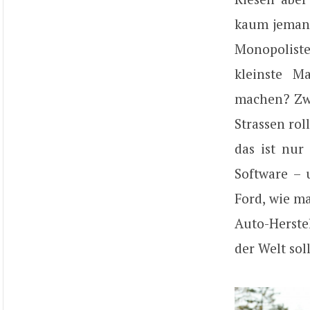
kaum jemand,
Monopolist
kleinste M
machen? Zwa
Strassen rol
das ist nur
Software – 
Ford, wie m
Auto-Herste
der Welt sol