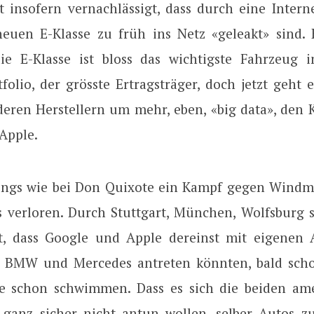
t insofern vernachlässigt, dass durch eine Intern
neuen E-Klasse zu früh ins Netz «geleakt» sind.
die E-Klasse ist bloss das wichtigste Fahrzeug
folio, der grösste Ertragsträger, doch jetzt geht
eren Herstellern um mehr, eben, «big data», den
Apple.
rdings wie bei Don Quixote ein Kampf gegen Wind
its verloren. Durch Stuttgart, München, Wolfsburg 
t, dass Google und Apple dereinst mit eigenen
, BMW und Mercedes antreten könnten, bald sch
le schon schwimmen. Dass es sich die beiden am
 ganz sicher nicht antun wollen, selber Autos z