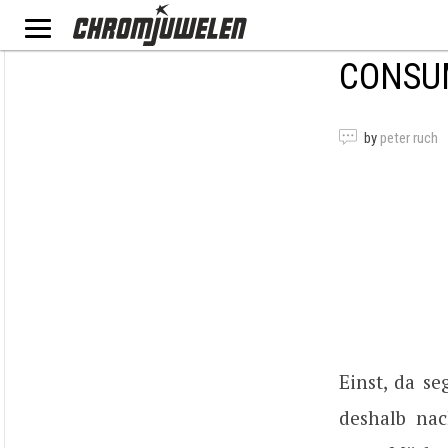
CONSU
by
peter ruch
Einst, da s
deshalb na