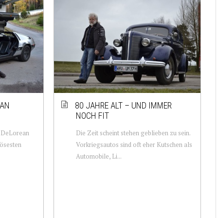
EAN
80 JAHRE ALT – UND IMMER
NOCH FIT
r DeLorean
Die Zeit scheint stehen geblieben zu sein.
iösesten
Vorkriegsautos sind oft eher Kutschen als
Automobile, Li...