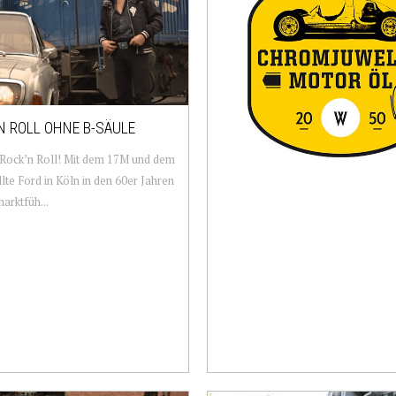
N ROLL OHNE B-SÄULE
 Rock’n Roll! Mit dem 17M und dem
lte Ford in Köln in den 60er Jahren
marktfüh...