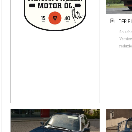
DER B
So seh
Version
reduzie