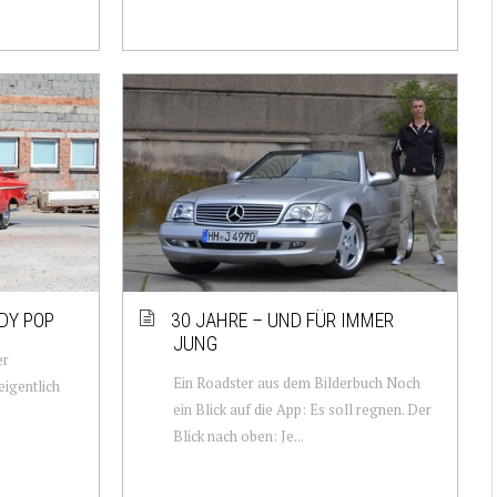
DY POP
30 JAHRE – UND FÜR IMMER
JUNG
er
Ein Roadster aus dem Bilderbuch Noch
eigentlich
ein Blick auf die App: Es soll regnen. Der
Blick nach oben: Je...