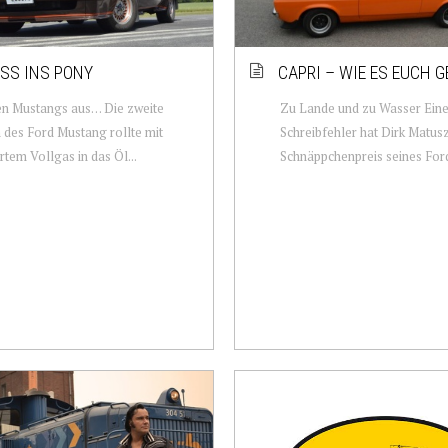
ISS INS PONY
CAPRI – WIE ES EUCH G
en Mustangs aus… Die zweite
Zu Lande und zu Wasser Ein
 des Ford Mustang rollte mit
Schreibfehler hat Dirk Matus
rtem Vollgas in das Öl...
Schnäppchenpreis seines Ford