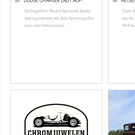
DODGE CHARGER LÄDT AUF!
REISE
Ein begehrter Muskel Spielende Kinder
Dann st
sind irgendwann aus dem Spielzeugalter
uns im 
raus oder haben notori...
Welt hat