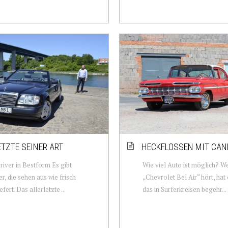
ETZTE SEINER ART
HECKFLOSSEN MIT CAN
river in Bestform Es gibt
Wie viel Auto ist möglich? W
er, die sehen aus wie frisch
„Chevrolet Bel Air“ hört, hat 
fert. Das allerletzte ...
das in Surferkreisen begehr...