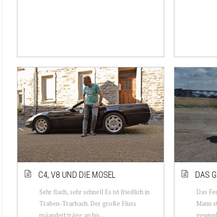
C4, V8 UND DIE MOSEL
DAS G
Sehr flach, sehr schnell Es ist friedlich in
Das Feu
Traben-Trarbach. Der große Fluss
Mann st
mäandert träge an his...
gewinnb