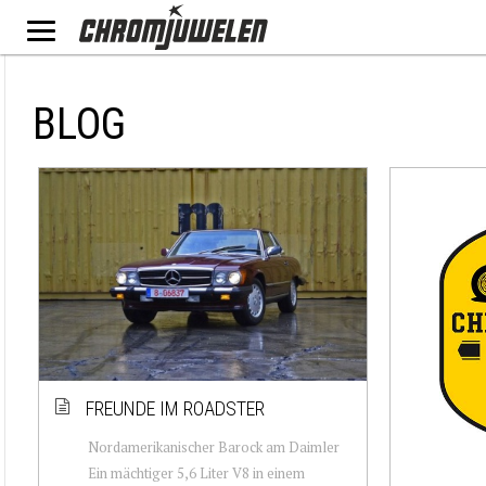
BLOG
FREUNDE IM ROADSTER
Nordamerikanischer Barock am Daimler
Ein mächtiger 5,6 Liter V8 in einem