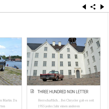
THREE HUNDRED NON LETTER
on Martin. Da
Herrschaftlich… Bei Chrysler gab es seit
rten
1955 jedes Jahr einen anderen