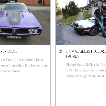
UPER BIENE
EINMAL SELBST DELOR
FAHREN!
 ein Mund. Alles ist Comic. Beep
Einmal Marty McFly sein De
Dem erfolgreichen Roadrunner von
DMC-12 ist eines der myster
h setzte Dodg...
Autos der Gegenwart, und d...