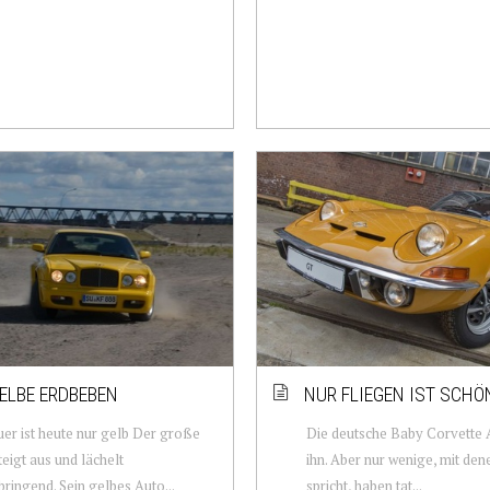
ELBE ERDBEBEN
NUR FLIEGEN IST SCHÖ
er ist heute nur gelb Der große
Die deutsche Baby Corvette 
eigt aus und lächelt
ihn. Aber nur wenige, mit de
ringend. Sein gelbes Auto...
spricht, haben tat...