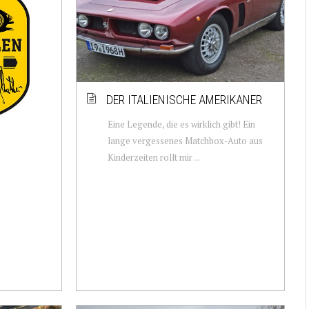
DER ITALIENISCHE AMERIKANER
Eine Legende, die es wirklich gibt! Ein
lange vergessenes Matchbox-Auto aus
Kinderzeiten rollt mir ...