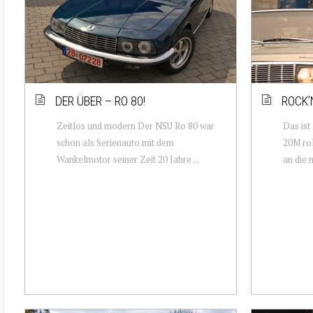
DER ÜBER – RO 80!
ROCK’
Zeitlos und modern Der NSU Ro 80 war
Das ist
schon als Serienauto mit dem
20M rol
Wankelmotor seiner Zeit 20 Jahre ...
an die 