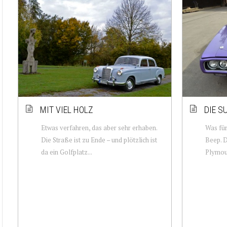
MIT VIEL HOLZ
DIE S
Etwas verfahren, das aber sehr erhaben.
Was für
Die Straße ist zu Ende – und plötzlich ist
Beep. 
da ein Golfplatz...
Plymout