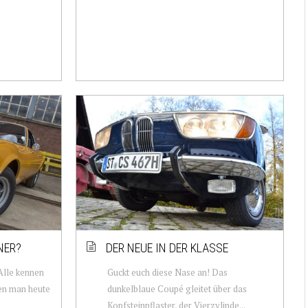
NER?
DER NEUE IN DER KLASSE
Alle kennen
Guckt euch diese Nase an! Das
nen man heute
dunkelblaue Coupé gleitet über das
Kopfsteinpflaster, der Vierzylinde...