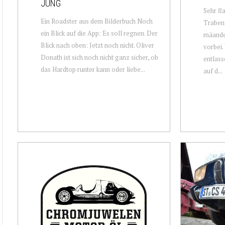
JUNG
Sehr fla
Ein Roadster aus dem Bilderbuch Noch
Traben
ein Blick auf die App: Es soll regnen. Der
mäander
Blick nach oben: Jetzt noch nicht. Oliver
vorbei.
Donath ist sich noch nicht ganz sicher, ob
entlass
das Hardtop runter kann oder liebe...
auf d...