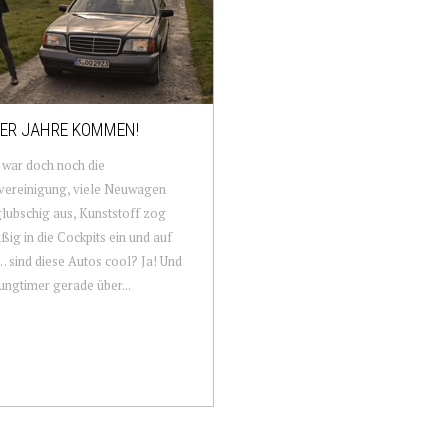
0ER JAHRE KOMMEN!
war doch noch die
vereinigung, viele Neuwagen
lubschig aus, Kunststoff zog
ig in die Cockpits ein und auf
 sind diese Autos cool? Ja! Und
ungtimer gerade über...