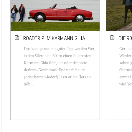
ROADTRIP IM KARMANN GHIA
DIE 9
Das kann ja nur ein guter Tag werden Wer
Gerade 
in den 50ern und 60ern einen feuerroten
Wieder
Karmann Ghia fuhr, der oder die hatte
sahen g
definitiv Geschmack. Und noch heute
übermäß
(oder heute wieder!) lässt er die Herzen
einmal…
höh...
wie! Yo