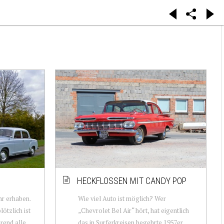
HECKFLOSSEN MIT CANDY POP
hr erhaben.
Wie viel Auto ist möglich? Wer
lötzlich ist
„Chevrolet Bel Air“ hört, hat eigentlich
rend alle
das in Surferkreisen begehrte 1957er