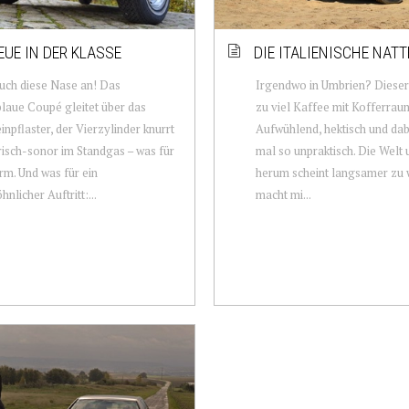
EUE IN DER KLASSE
DIE ITALIENISCHE NATT
uch diese Nase an! Das
Irgendwo in Umbrien? Dieser 
laue Coupé gleitet über das
zu viel Kaffee mit Kofferrau
inpflaster, der Vierzylinder knurrt
Aufwühlend, hektisch und dab
isch-sonor im Standgas – was für
mal so unpraktisch. Die Welt
rm. Und was für ein
herum scheint langsamer zu 
nlicher Auftritt:...
macht mi...