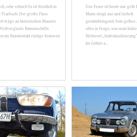
ch, sehr schnell Es ist friedlich in
Das Feuer ist heute nur gelb
-Trarbach. Der große Fluss
Mann steigt aus und lächelt
t träge an historischen Mauern
gewinnbringend. Sein gelbes 
 Vollverglaste Binnenschiffe
alles in Frage, was man bish
en im Stundentakt rüstige Senioren
Stichwort „Individualisierun
im Gehirn a...