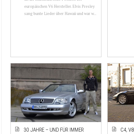
europäischen V6 Hersteller. Elvis Presley
sang bunte Lieder über Hawaii und war w...
30 JAHRE – UND FÜR IMMER
C4, V