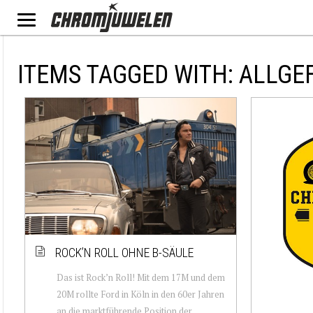
ITEMS TAGGED WITH: ALLG
ROCK’N ROLL OHNE B-SÄULE
Das ist Rock’n Roll! Mit dem 17M und dem
20M rollte Ford in Köln in den 60er Jahren
an die marktführende Position der