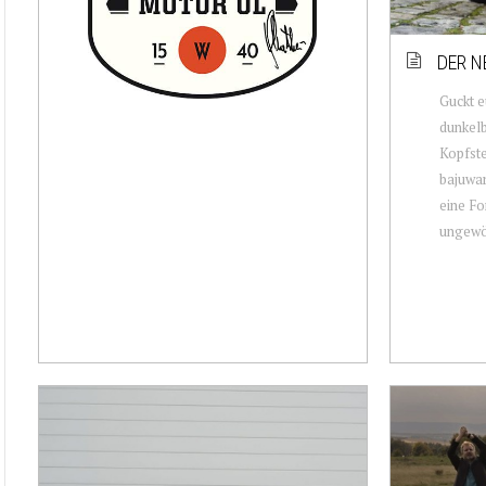
DER N
Guckt e
dunkelb
Kopfste
bajuwar
eine Fo
ungewöh