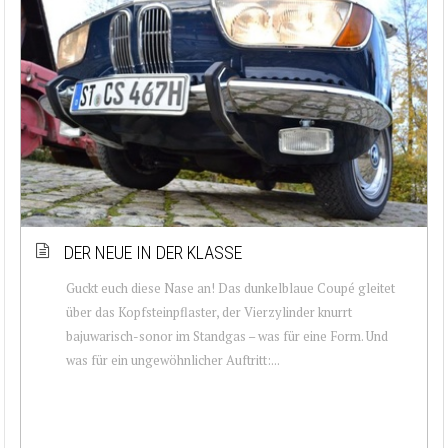
DER NEUE IN DER KLASSE
Guckt euch diese Nase an! Das dunkelblaue Coupé gleitet
über das Kopfsteinpflaster, der Vierzylinder knurrt
bajuwarisch-sonor im Standgas – was für eine Form. Und
was für ein ungewöhnlicher Auftritt:...