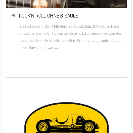
ROCK’N ROLL OHNE B-SÄULE
Das ist Rock’n Roll! Mit dem 17M und dem 20M rollte Ford
in Köln in den 60er Jahren an die marktführende Position der
europäischen V6 Hersteller. Elvis Presley sang bunte Lieder
über Hawaii und war w...