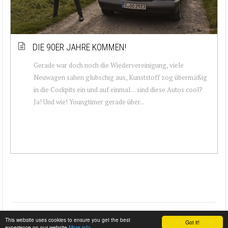
DIE 90ER JAHRE KOMMEN!
Gerade war doch noch die Wiedervereinigung, viele
Neuwagen sahen glubschig aus, Kunststoff zog übermäßig
in die Cockpits ein und auf einmal… sind diese Autos cool?
Ja! Und wie! Youngtimer gerade über...
This website uses cookies to ensure you get the best
Got it!
experience on our website
More info