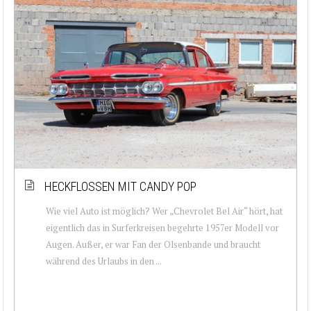
HECKFLOSSEN MIT CANDY POP
Wie viel Auto ist möglich? Wer „Chevrolet Bel Air“ hört, hat
eigentlich das in Surferkreisen begehrte 1957er Modell vor
Augen. Außer, er war Fan der Olsenbande und braucht
während des Urlaubs in den ...