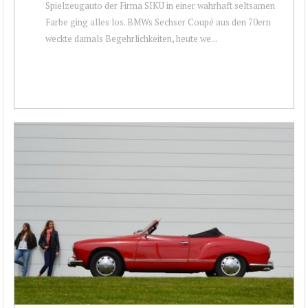
Spielzeugauto der Firma SIKU in einer wahrhaft seltsamen
Farbe ging alles los. BMWs Sechser Coupé aus den 70ern
weckte damals Begehrlichkeiten, heute we...