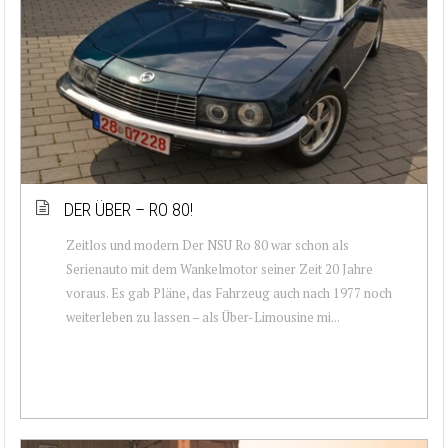
DER ÜBER – RO 80!
Zeitlos und modern Der NSU Ro 80 war schon als
Serienauto mit dem Wankelmotor seiner Zeit 20 Jahre
voraus. Es gab Pläne, das Fahrzeug auch nach 1977 noch
weiterleben zu lassen – als Über-Limousine mi...