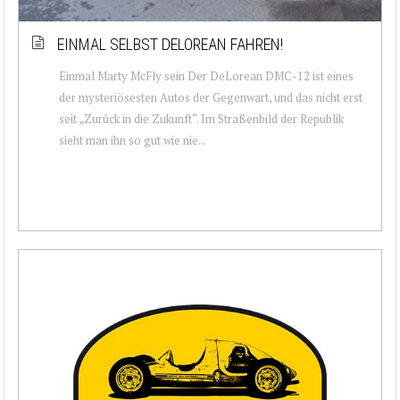
EINMAL SELBST DELOREAN FAHREN!
Einmal Marty McFly sein Der DeLorean DMC-12 ist eines
der mysteriösesten Autos der Gegenwart, und das nicht erst
seit „Zurück in die Zukunft“. Im Straßenbild der Republik
sieht man ihn so gut wie nie...