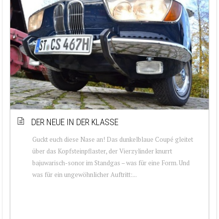
DER NEUE IN DER KLASSE
Guckt euch diese Nase an! Das dunkelblaue Coupé gleitet
über das Kopfsteinpflaster, der Vierzylinder knurrt
bajuwarisch-sonor im Standgas – was für eine Form. Und
was für ein ungewöhnlicher Auftritt:...