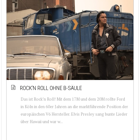
ROCK’N ROLL OHNE B-SÄULE
Das ist Rock’n Roll! Mit dem 17M und dem 20M rollte Ford
in Köln in den 60er Jahren an die marktführende Position der
europäischen V6 Hersteller. Elvis Presley sang bunte Lieder
über Hawaii und war w...