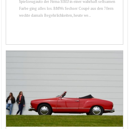
Spielzeugauto der Firma SIKU in einer wahrhaft seltsamen
Farbe ging alles los. BMWs Sechser Coupé aus den 70ern
weckte damals Begehrlichkeiten, heute we...