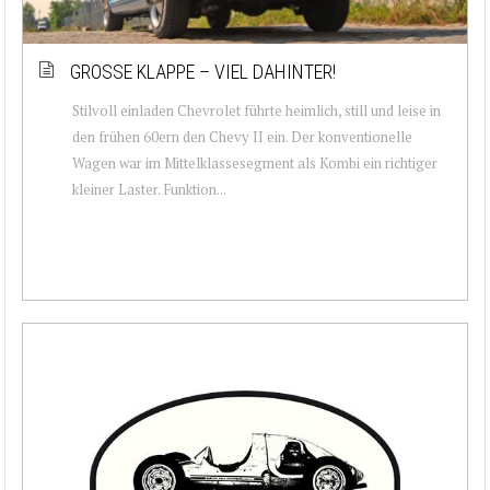
GROSSE KLAPPE – VIEL DAHINTER!
Stilvoll einladen Chevrolet führte heimlich, still und leise in
den frühen 60ern den Chevy II ein. Der konventionelle
Wagen war im Mittelklassesegment als Kombi ein richtiger
kleiner Laster. Funktion...