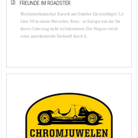
FREUNDE IM ROADSTER
Nordamerikanischer Barock am Daimler Ein mächtiger 5,6
Liter V8 in einem Mercedes-Benz – in Europa war der für
dieses Fahrzeug nicht zu bekommen. Der Wagen verrät
seine amerikanische Herkunft durch d...