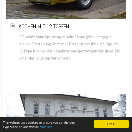
KOCHEN MIT 12 TÖPFEN
SO schön kann Sportwagen sein! Heute gibt’s entgegen
meiner Einstellung doch mal Katzenfotos für euch Jaguars
E-Type ist einer der begehrtesten Sportwagen der Insel. Mit
einer der längsten Serienmoto...
This website uses cookies to ensure you get the best
Got it!
experience on our website
More info