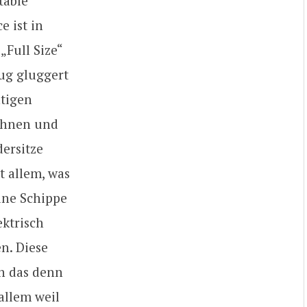
table
e ist in
„Full Size“
eug gluggert
htigen
lehnen und
ersitze
 allem, was
eine Schippe
ektrisch
n. Diese
n das denn
allem weil