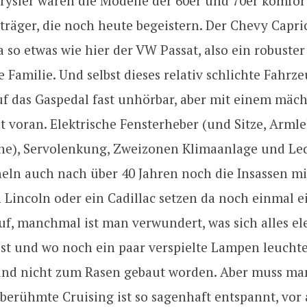
rysler waren die Modelle der 60er und 70er komfor
räger, die noch heute begeistern. Der Chevy Capric
so etwas wie hier der VW Passat, also ein robuster 
e Familie. Und selbst dieses relativ schlichte Fahrz
uf das Gaspedal fast unhörbar, aber mit einem mäc
voran. Elektrische Fensterheber (und Sitze, Arm
che), Servolenkung, Zweizonen Klimaanlage und Led
ln auch nach über 40 Jahren noch die Insassen mit
in Lincoln oder ein Cadillac setzen da noch einmal 
f, manchmal ist man verwundert, was sich alles el
sst und wo noch ein paar verspielte Lampen leuchte
ind nicht zum Rasen gebaut worden. Aber muss ma
erühmte Cruising ist so sagenhaft entspannt, vor 