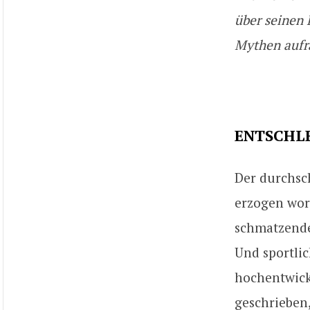
über seinen 
Mythen auf
ENTSCHL
Der durchsch
erzogen word
schmatzende
Und sportlic
hochentwick
geschrieben