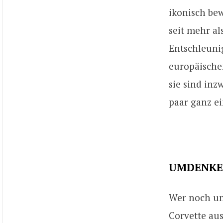
ikonisch be
seit mehr al
Entschleunig
europäischen
sie sind inz
paar ganz e
UMDENKEN
Wer noch um
Corvette aus