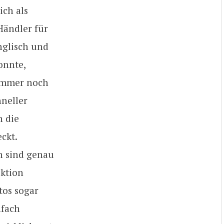
ich als
Händler für
nglisch und
onnte,
 immer noch
hneller
h die
ckt.
n sind genau
uktion
tos sogar
nfach