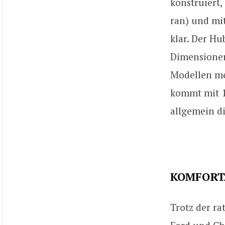
konstruiert,
ran) und mit
klar. Der H
Dimensionen
Modellen mes
kommt mit 12
allgemein di
KOMFORT
Trotz der r