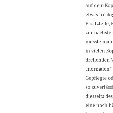
auf dem Kopf
etwas freak
Ersatzteile,
zur nächsten
musste man 
in vielen Köp
drehenden W
„normalen“ 
Gepflegte o
so zuverläss
diesseits de
eine noch hö