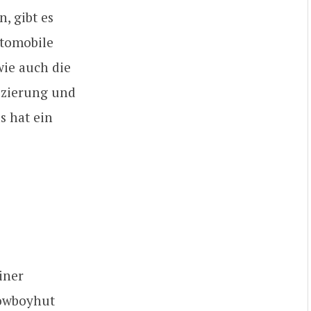
, gibt es
utomobile
wie auch die
fizierung und
s hat ein
iner
Cowboyhut