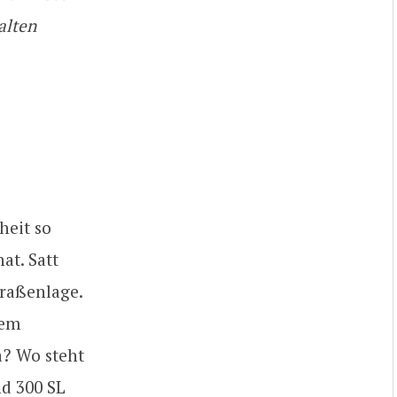
alten
heit so
at. Satt
traßenlage.
nem
a? Wo steht
nd 300 SL