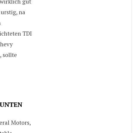
wirklich gut
urstig, na
n
ichteten TDI
Chevy
 sollte
 UNTEN
eral Motors,