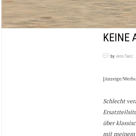
KEINE 
by
Jens Tanz
[Anzeige/Werb
Schlecht ver
Ersatzteilsi
über klassis
mit meine