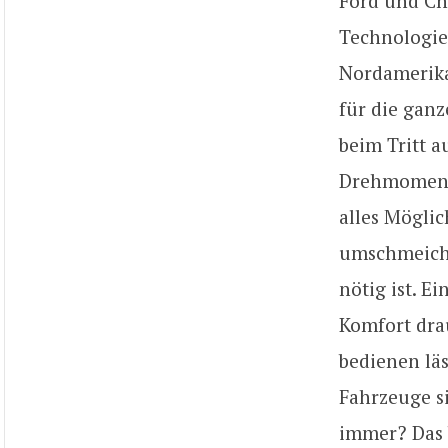
Ford und Ch
Technologiet
Nordamerika 
für die ganz
beim Tritt a
Drehmoment 
alles Mögli
umschmeiche
nötig ist. E
Komfort drau
bedienen lä
Fahrzeuge s
immer? Das b