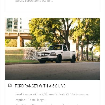
please subscribe to our ne...
FORD RANGER WITH A 5.0 L V8
Ford Ranger with a 5.0 L small-block V8 " data-image-
caption="" data-large-