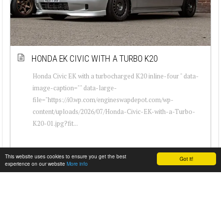
HONDA EK CIVIC WITH A TURBO K20
Honda Civic EK with a turbocharged K20 inline-four " data-
image-caption="" data-large-
file="https://i0.wp.com/engineswapdepot.com/wp-
content/uploads/2026/07/Honda-Civic-EK-with-a-Turbo-
K20-01.jpg?fit...
This website uses cookies to ensure you get the best
Got it!
experience on our website
More info