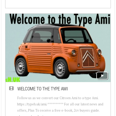
WELCOME TO THE TYPE AMI
Follow us as we convert our Citroen Ami to a type Ami.
https://typeh.uk/ami/ ********** For all our latest news and
offers, Plus To receive a free e-book, 2cv buyers guide.