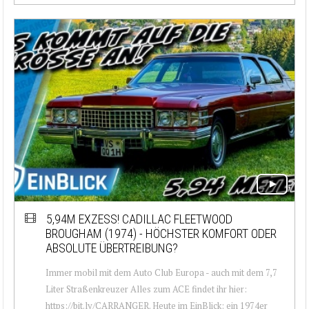
5,94M EXZESS! CADILLAC FLEETWOOD
BROUGHAM (1974) - HÖCHSTER KOMFORT ODER
ABSOLUTE ÜBERTREIBUNG?
Immer mobil mit dem Auto Club Europa - auch mit dem 7,7
Liter Straßenkreuzer Alles zum ACE findet ihr hier:
https://bit.ly/CARRANGER. Heute im EinBlick: ein 1974er