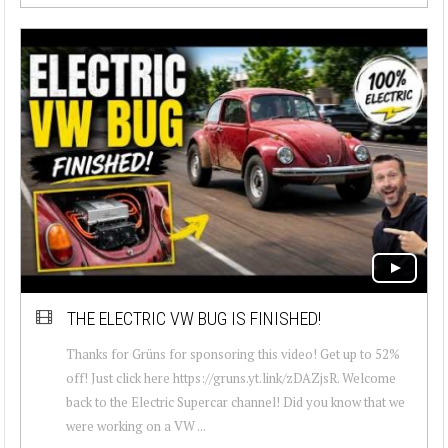
THE ELECTRIC VW BUG IS FINISHED!
Thanks for Grüns for sponsoring this video! Get up to 52%
off! Just click here https://gruns.yt.link/zDAZjsR. Welcome
back to the Electric Supercar channel! Did you know that we
were working on a VW ...