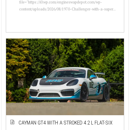
file="https://i0.wp.com/engineswapdepot.com/wp-
content/uploads/2026/08/1970-Challenger-with-a-super...
CAYMAN GT4 WITH A STROKED 4.2 L FLAT-SIX