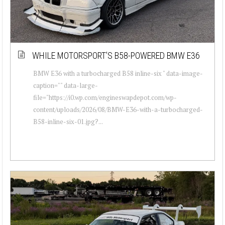
WHILE MOTORSPORT’S B58-POWERED BMW E36
BMW E36 with a turbocharged B58 inline-six " data-image-
caption="" data-large-
file="https://i0.wp.com/engineswapdepot.com/wp-
content/uploads/2026/08/BMW-E36-with-a-turbocharged-
B58-inline-six-01.jpg?...