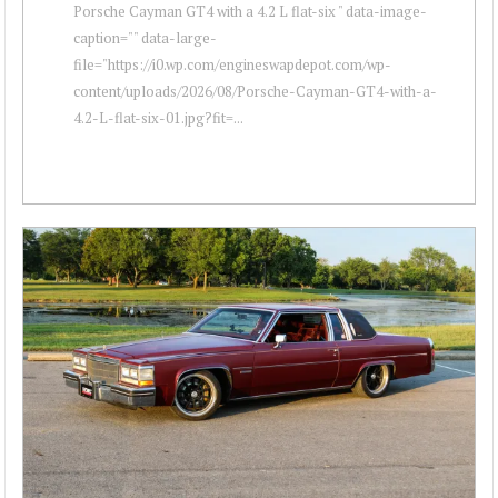
Porsche Cayman GT4 with a 4.2 L flat-six " data-image-
caption="" data-large-
file="https://i0.wp.com/engineswapdepot.com/wp-
content/uploads/2026/08/Porsche-Cayman-GT4-with-a-
4.2-L-flat-six-01.jpg?fit=...