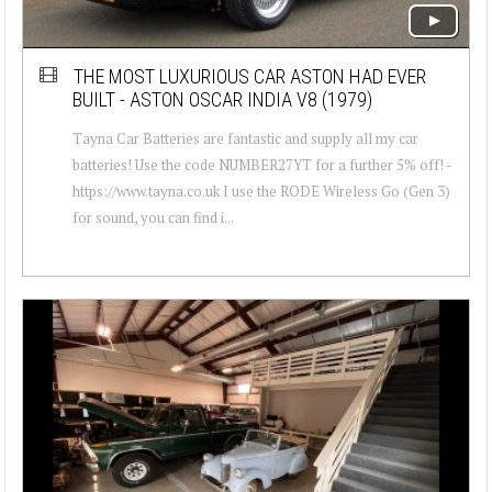
THE MOST LUXURIOUS CAR ASTON HAD EVER
BUILT - ASTON OSCAR INDIA V8 (1979)
Tayna Car Batteries are fantastic and supply all my car
batteries! Use the code NUMBER27YT for a further 5% off! -
https://www.tayna.co.uk I use the RODE Wireless Go (Gen 3)
for sound, you can find i...