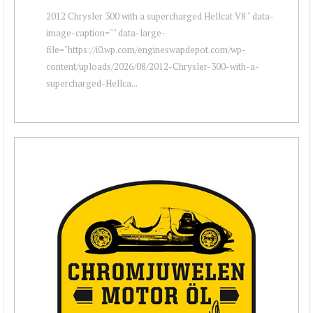
2012 Chrysler 300 with a supercharged Hellcat V8 " data-
image-caption="" data-large-
file="https://i0.wp.com/engineswapdepot.com/wp-
content/uploads/2026/08/2012-Chrysler-300-with-a-
supercharged-Hellca...