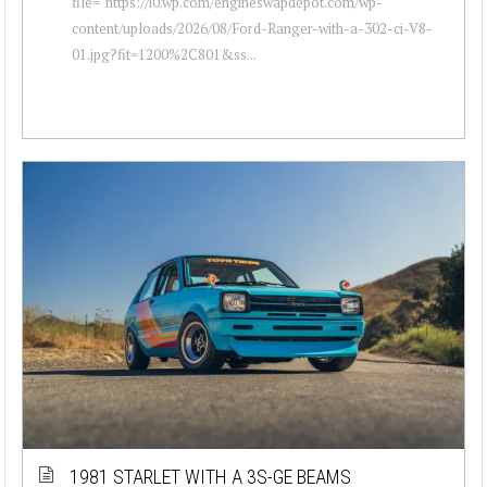
file="https://i0.wp.com/engineswapdepot.com/wp-
content/uploads/2026/08/Ford-Ranger-with-a-302-ci-V8-
01.jpg?fit=1200%2C801&ss...
1981 STARLET WITH A 3S-GE BEAMS