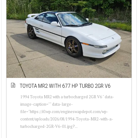
TOYOTA MR2 WITH 677 HP TURBO 2GR V6
1994 Toyota MR2 with a turbocharged 2GR V6 " data-
image-caption="" data-large-
file="https://i0.wp.com/engineswapdepot.com/wp-
content/uploads/2026/08/1994-Toyota-MR2-with-a-
turbocharged-2GR-V6-01.jpg?...