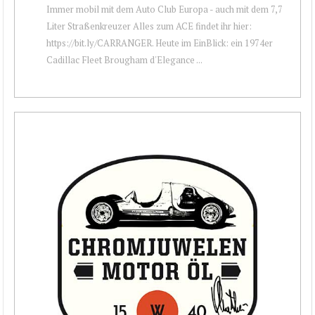
Immer mobil mit dem Auto Club Europa - auch mit dem 7,7
Liter Straßenkreuzer Alles zum ACE findet ihr hier:
https://bit.ly/CARRANGER. Heute im EinBlick: ein 1974er
Cadillac Fleet Brougham d'Elegance ...