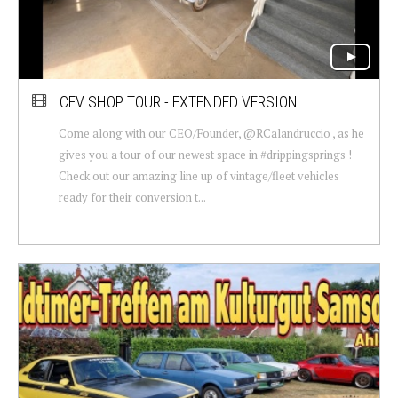
CEV SHOP TOUR - EXTENDED VERSION
Come along with our CEO/Founder, @RCalandruccio , as he
gives you a tour of our newest space in #drippingsprings !
Check out our amazing line up of vintage/fleet vehicles
ready for their conversion t...