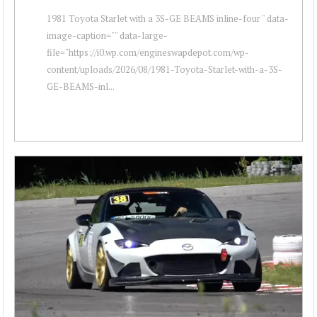
1981 Toyota Starlet with a 3S-GE BEAMS inline-four " data-
image-caption="" data-large-
file="https://i0.wp.com/engineswapdepot.com/wp-
content/uploads/2026/08/1981-Toyota-Starlet-with-a-3S-
GE-BEAMS-inl...