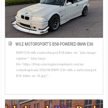
WILE MOTORSPORT’S B58-POWERED BMW E36
BMW E36 with a turbocharged B58 inline-six " data-image-
caption="" data-large-
file="https://i0.wp.com/engineswapdepot.com/wp-
content/uploads/2026/08/BMW-E36-with-a-turbocharged-
B58-inline-six-01.jpg?...