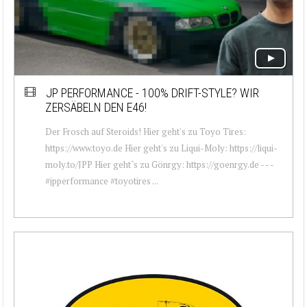
JP PERFORMANCE - 100% DRIFT-STYLE? WIR
ZERSÄBELN DEN E46!
Der Frosch auf Steroids! Hier geht's zu Toyo Tires:
https://www.toyo.de Hier geht's zu Liqui-Moly: https://liqui-
moly.to/JPP Hier geht`s zu Gönrgy: https://goenrgy.de - - -
#jpperformance #toyotires ...