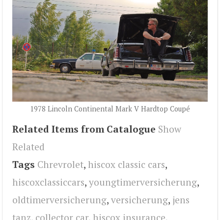
1978 Lincoln Continental Mark V Hardtop Coupé
Related Items from Catalogue
Show
Related
Tags
Chrevrolet
,
hiscox classic cars
,
hiscoxclassiccars
,
youngtimerversicherung
,
oldtimerversicherung
,
versicherung
,
jens
tanz
,
collector car
,
hiscox insurance
,