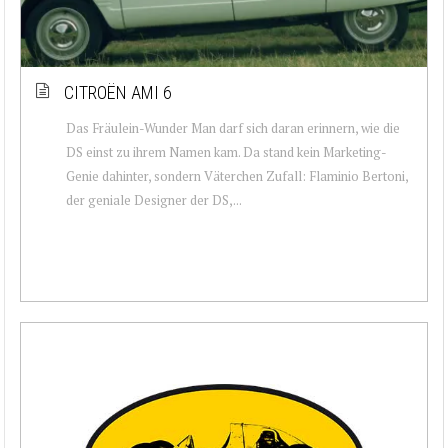
CITROËN AMI 6
Das Fräulein-Wunder Man darf sich daran erinnern, wie die
DS einst zu ihrem Namen kam. Da stand kein Marketing-
Genie dahinter, sondern Väterchen Zufall: Flaminio Bertoni,
der geniale Designer der DS,...