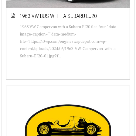
1963 VW BUS WITH A SUBARU EJ20
1963 VW Campervan with a Subaru EJ20 flat-four " data-
image-caption="" data-medium-
file="https://i0.wp.com/engineswapdepot.com/wp-
content/uploads/2024/06/1963-VW-Campervan-with-a-
Subaru-EJ20-01.jpg?f...