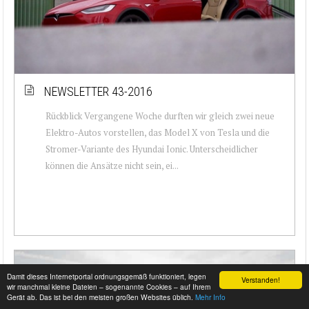
NEWSLETTER 43-2016
Rückblick Vergangene Woche durften wir gleich zwei neue
Elektro-Autos vorstellen, das Model X von Tesla und die
Stromer-Variante des Hyundai Ionic. Unterscheidlicher
können die Ansätze nicht sein, ei...
Damit dieses Internetportal ordnungsgemäß funktioniert, legen
Verstanden!
wir manchmal kleine Dateien – sogenannte Cookies – auf Ihrem
Gerät ab. Das ist bei den meisten großen Websites üblich.
Mehr Info