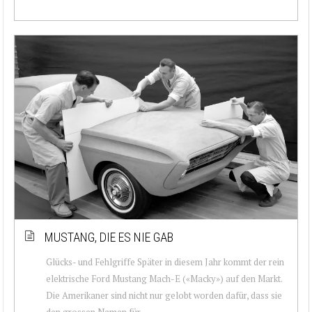
MUSTANG, DIE ES NIE GAB
Glücks- und Fehlgriffe Später in diesem Jahr kommt der rein
elektrische Ford Mustang Mach-E («Macky») auf den Markt.
Die Amerikaner sind nicht nur gelobt worden dafür, dass sie
den grossen Namen für ...