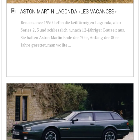
ASTON MARTIN LAGONDA «LES VACANCES»
Renaissance 1990 liefen die keilförmigen Lagonda, also
Series 2, 3 und schliesslich 4, nach 12-jähriger Bauzeit aus.
Sie hatten Aston Martin Ende der 70er, Anfang der 80er
Jahre gerettet, man wollte ...