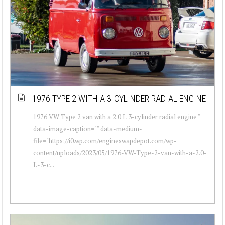
1976 TYPE 2 WITH A 3-CYLINDER RADIAL ENGINE
1976 VW Type 2 van with a 2.0 L 3-cylinder radial engine "
data-image-caption="" data-medium-
file="https://i0.wp.com/engineswapdepot.com/wp-
content/uploads/2023/05/1976-VW-Type-2-van-with-a-2.0-
L-3-c...