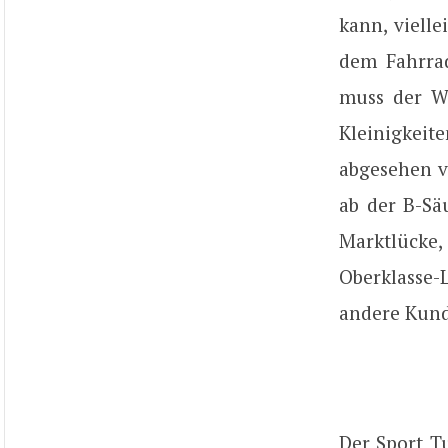
kann, vielle
dem Fahrra
muss der Wa
Kleinigkei
abgesehen v
ab der B-Sä
Marktlücke
Oberklasse-L
andere Kun
Der Sport T