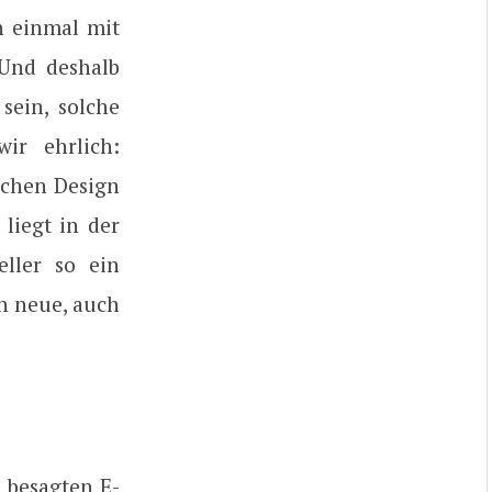
ch einmal mit
Und deshalb
sein, solche
ir ehrlich:
ichen Design
liegt in der
ller so ein
on neue, auch
 besagten E-