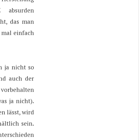
 absurden
cht, das man
t mal einfach
 ja nicht so
Und auch der
vorbehalten
s ja nicht).
n lässt, wird
ltlich sein.
terschieden