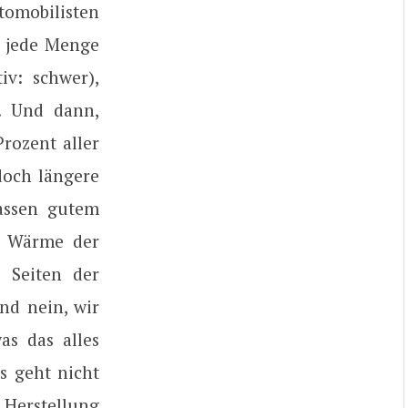
tomobilisten
ch jede Menge
tiv: schwer),
s. Und dann,
Prozent aller
doch längere
massen gutem
e Wärme der
 Seiten der
nd nein, wir
as das alles
s geht nicht
 Herstellung