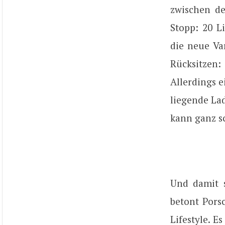
zwischen d
Stopp: 20 L
die neue Va
Rücksitzen:
Allerdings e
liegende La
kann ganz sc
Und damit s
betont Pors
Lifestyle. E