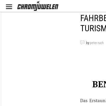
FAHRB
TURIS
by
peter ruch
BE
Das Erstaun