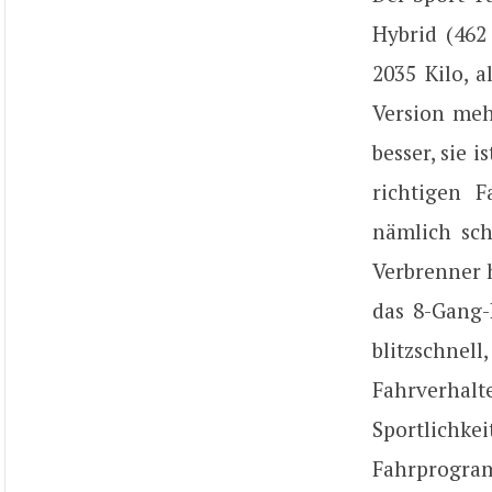
Hybrid (462
2035 Kilo, 
Version mehr
besser, sie 
richtigen 
nämlich sc
Verbrenner h
das 8-Gang-
blitzschnel
Fahrverhalt
Sportlichk
Fahrprogram