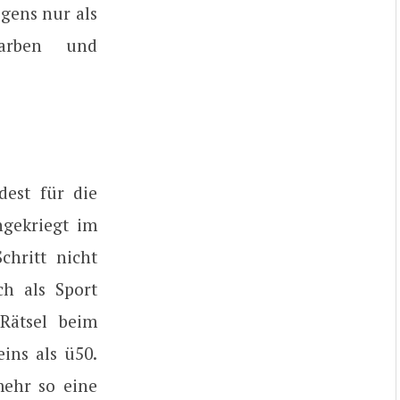
igens nur als
Farben und
dest für die
ngekriegt im
hritt nicht
ch als Sport
 Rätsel beim
ins als ü50.
mehr so eine