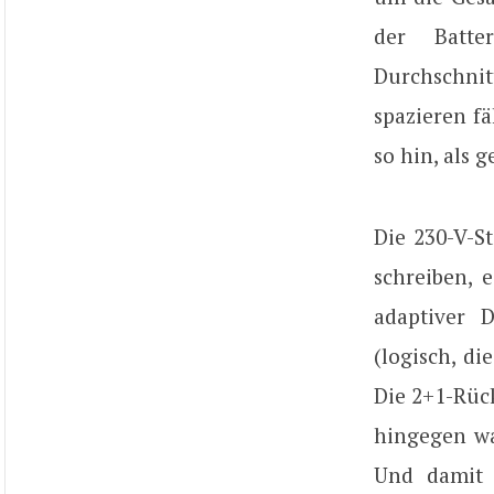
der Batt
Durchschnit
spazieren fä
so hin, als 
Die 230-V-S
schreiben, 
adaptiver 
(logisch, d
Die 2+1-Rück
hingegen wa
Und damit 