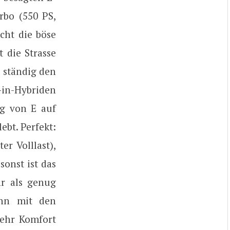
rbo (550 PS,
cht die böse
t die Strasse
t ständig den
in-Hybriden
g von E auf
ebt. Perfekt:
r Volllast),
onst ist das
hr als genug
ann mit den
mehr Komfort