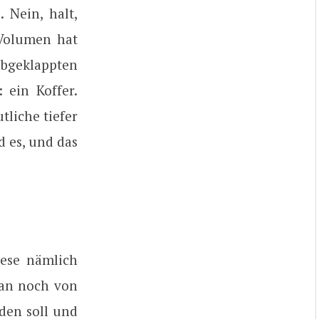
Nein, halt,
-Volumen hat
abgeklappten
 ein Koffer.
tliche tiefer
 es, und das
iese nämlich
man noch von
rden soll und