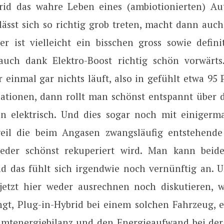
rid das wahre Leben eines (ambiotionierten) Au
 lässt sich so richtig grob treten, macht dann au
er ist vielleicht ein bisschen gross sowie defini
auch dank Elektro-Boost richtig schön vorwärt
einmal gar nichts läuft, also in gefühlt etwa 95 
uationen, dann rollt man schönst entspannt über 
in elektrisch. Und dies sogar noch mit einiger
weil die beim Angasen zwangsläufig entstehend
eder schönst rekuperiert wird. Man kann beide
nd das fühlt sich irgendwie noch vernünftig an. U
jetzt hier weder ausrechnen noch diskutieren, w
ingt, Plug-in-Hybrid bei einem solchen Fahrzeug, e
mtenergiebilanz und den Energieaufwand bei der