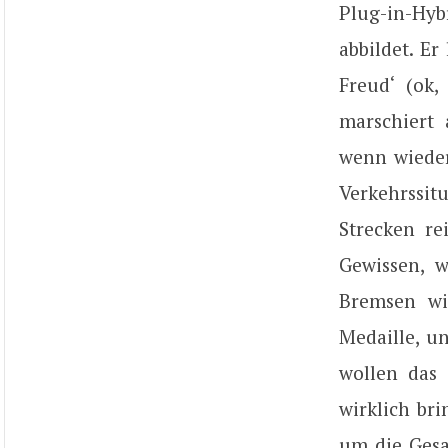
Plug-in-Hyb
abbildet. Er
Freud‘ (ok, 
marschiert 
wenn wieder 
Verkehrssit
Strecken re
Gewissen, 
Bremsen wi
Medaille, u
wollen das 
wirklich br
um die Gesa