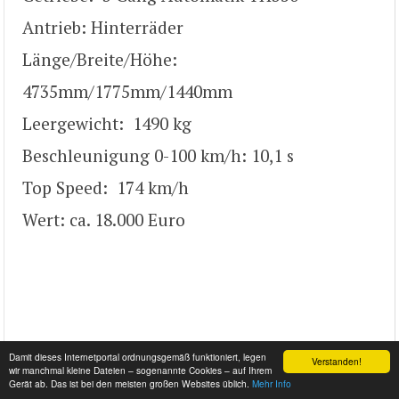
Antrieb: Hinterräder
Länge/Breite/Höhe:
4735mm/1775mm/1440mm
Leergewicht: 1490 kg
Beschleunigung 0-100 km/h: 10,1 s
Top Speed: 174 km/h
Wert: ca. 18.000 Euro
Damit dieses Internetportal ordnungsgemäß funktioniert, legen
Verstanden!
wir manchmal kleine Dateien – sogenannte Cookies – auf Ihrem
Gerät ab. Das ist bei den meisten großen Websites üblich.
Mehr Info