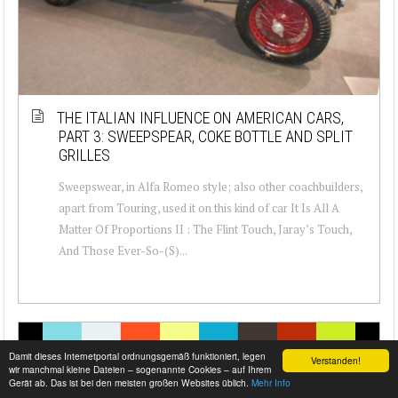
THE ITALIAN INFLUENCE ON AMERICAN CARS,
PART 3: SWEEPSPEAR, COKE BOTTLE AND SPLIT
GRILLES
Sweepswear, in Alfa Romeo style; also other coachbuilders,
apart from Touring, used it on this kind of car It Is All A
Matter Of Proportions II : The Flint Touch, Jaray’s Touch,
And Those Ever-So-(S)...
Damit dieses Internetportal ordnungsgemäß funktioniert, legen
Verstanden!
wir manchmal kleine Dateien – sogenannte Cookies – auf Ihrem
Gerät ab. Das ist bei den meisten großen Websites üblich.
Mehr Info