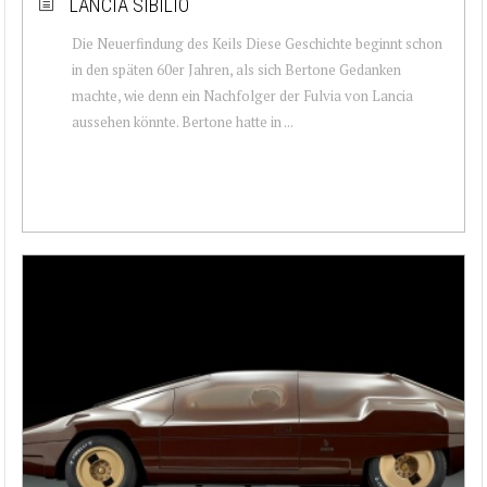
LANCIA SIBILIO
Die Neuerfindung des Keils Diese Geschichte beginnt schon
in den späten 60er Jahren, als sich Bertone Gedanken
machte, wie denn ein Nachfolger der Fulvia von Lancia
aussehen könnte. Bertone hatte in ...