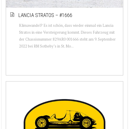
LANCIA STRATOS – #1666
Klimawandel? Es ist schön, dass wieder einmal ein Lancia
Stratos in eine Versteigerung kommt. Dieses Fahrzeug mit
der Chassisnummer 829AR0 001666 steht am 9. September
2022 bei RM Sotheby’s in St. Mo...