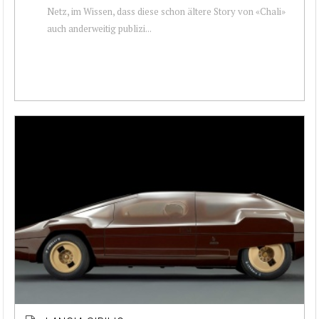
Netz, im Wissen, dass diese schon ältere Story von «Chali»
auch anderweitig publizi...