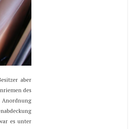
esitzer aber
hnriemen des
ie Anordnung
menabdeckung
war es unter