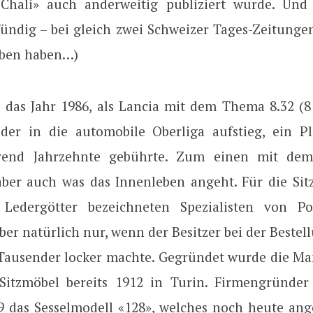
«Chali» auch anderweitig publiziert wurde. Und
fündig – bei gleich zwei Schweizer Tages-Zeitungen
eben haben…)
 das Jahr 1986, als Lancia mit dem Thema 8.32 (8 
eder in die automobile Oberliga aufstieg, ein Pl
end Jahrzehnte gebührte. Zum einen mit de
aber auch was das Innenleben angeht. Für die Sit
 Ledergötter bezeichneten Spezialisten von Po
ber natürlich nur, wenn der Besitzer bei der Bestel
 Tausender locker machte. Gegründet wurde die Ma
 Sitzmöbel bereits 1912 in Turin. Firmengründe
9 das Sesselmodell «128», welches noch heute ang