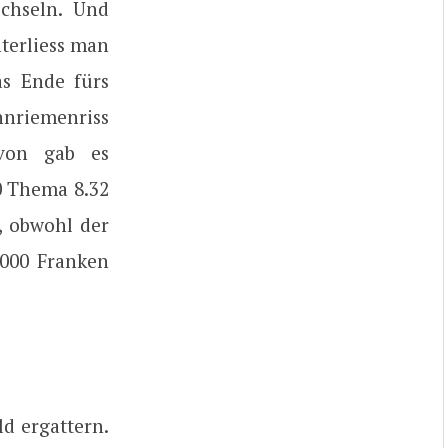
chseln. Und
terliess man
as Ende fürs
nriemenriss
avon gab es
0 Thema 8.32
, obwohl der
’000 Franken
d ergattern.