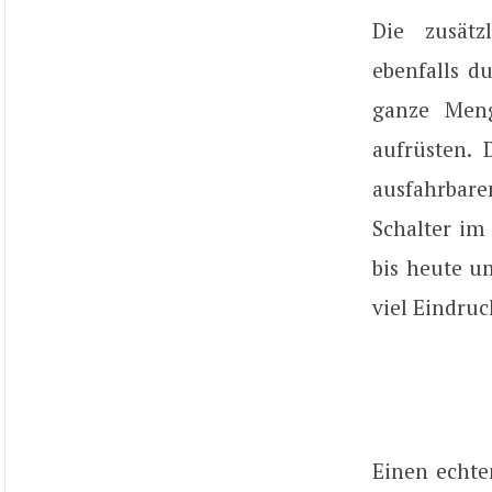
Die zusätz
ebenfalls d
ganze Meng
aufrüsten. 
ausfahrbare
Schalter im
bis heute u
viel Eindruc
Einen echte