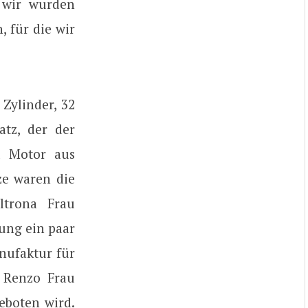
 wir wurden
, für die wir
Zylinder, 32
atz, der der
m Motor aus
ze waren die
ltrona Frau
lung ein paar
nufaktur für
r Renzo Frau
eboten wird.