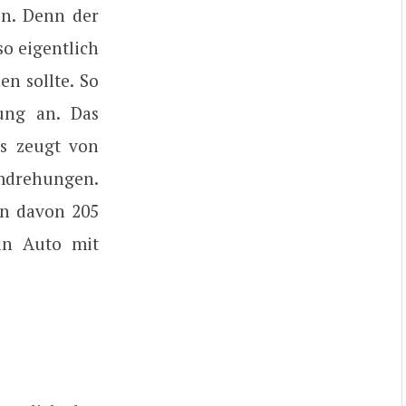
en. Denn der
so eigentlich
en sollte. So
ung an. Das
rs zeugt von
mdrehungen.
en davon 205
in Auto mit