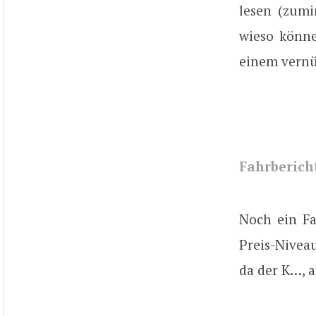
lesen (zumi
wieso könne
einem vernün
Fahrbericht
Noch ein Fa
Preis-Nivea
da der K…, a