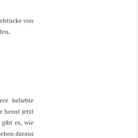
zelstücke von
den.
re beliebte
heisst jetzt
gibt es, wie
ehen daraus