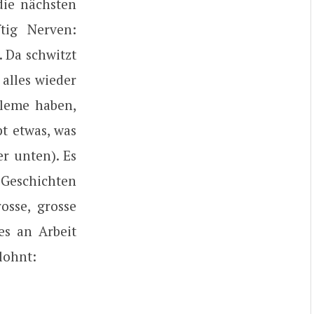
die nächsten
tig Nerven:
. Da schwitzt
 alles wieder
bleme haben,
t etwas, was
er unten). Es
 Geschichten
osse, grosse
es an Arbeit
 lohnt: