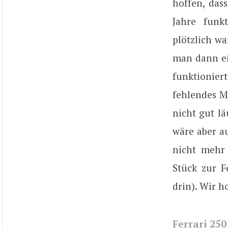
hoffen, das
Jahre funk
plötzlich wa
man dann ein
funktionier
fehlendes M
nicht gut lä
wäre aber a
nicht mehr 
Stück zur F
drin). Wir h
Ferrari 25