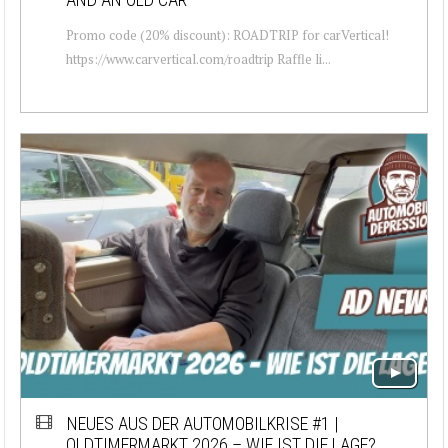
Promo code (20% discount): ROADTRIP for carVertical!
https://www.carvertical.com/roadtrip Raffle li...
NEUES AUS DER AUTOMOBILKRISE #1 |
OLDTIMERMARKT 2026 – WIE IST DIE LAGE?