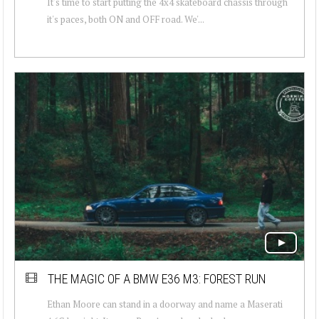
It's time to start putting the 4x4 skateboard chassis through
it's paces, both ON and OFF road. We'...
THE MAGIC OF A BMW E36 M3: FOREST RUN
Ethan Moore can stand in a doorway and name a Maserati