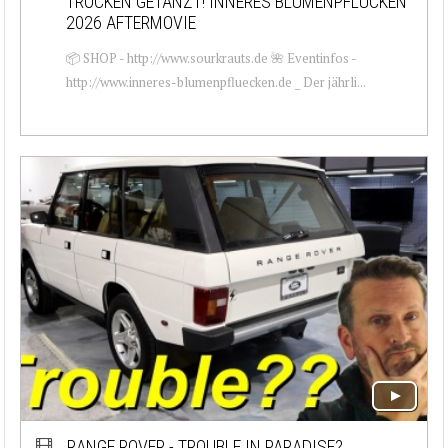
TROCKEN GETANZT! INNERES BLUMENPFLÜCKEN
2026 AFTERMOVIE
📦 SHOP - http://www.sourkrauts.de 🌺 Eventinfos -
http://www.inneres-blumenpfluecken.de _ Der jährli...
RANGE ROVER - TROUBLE IN PARADISE?