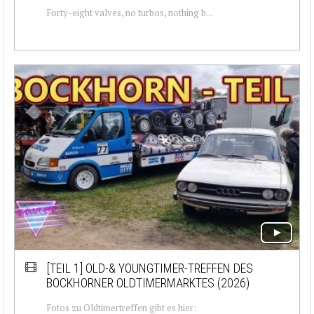
Forty-eight valves, no turbos, nothing b...
[TEIL 1]
OLD-& YOUNGTIMER-TREFFEN DES
BOCKHORNER OLDTIMERMARKTES (2026)
Fotos zu Oldtimertreffen gibt es hier: