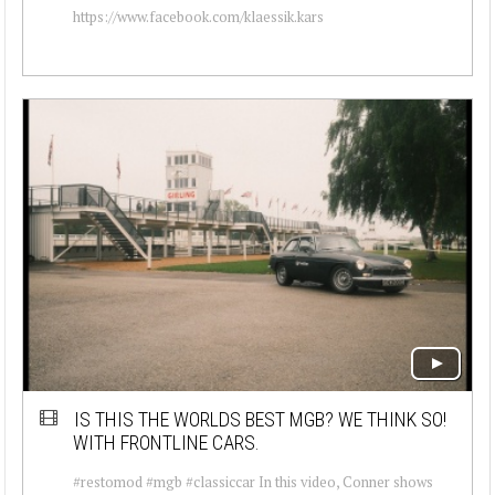
https://www.facebook.com/klaessik.kars
IS THIS THE WORLDS BEST MGB? WE THINK SO!
WITH FRONTLINE CARS.
#restomod #mgb #classiccar In this video, Conner shows