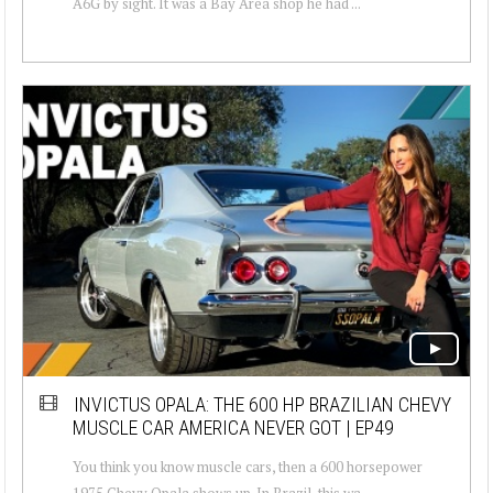
A6G by sight. It was a Bay Area shop he had ...
INVICTUS OPALA: THE 600 HP BRAZILIAN CHEVY
MUSCLE CAR AMERICA NEVER GOT | EP49
You think you know muscle cars, then a 600 horsepower
1975 Chevy Opala shows up. In Brazil, this wa...