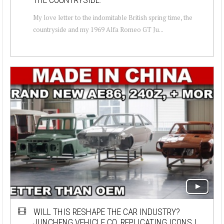
My love letter to the indomitable British spring time, the
countryside and my 1969 Alfa Romeo GT Ju...
WILL THIS RESHAPE THE CAR INDUSTRY?
JUNCHENG VEHICLE CO. REPLICATING ICONS |