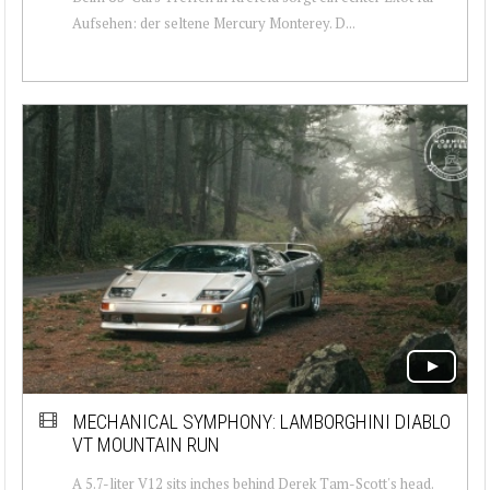
Aufsehen: der seltene Mercury Monterey. D...
MECHANICAL SYMPHONY: LAMBORGHINI DIABLO
VT MOUNTAIN RUN
A 5.7-liter V12 sits inches behind Derek Tam-Scott's head.