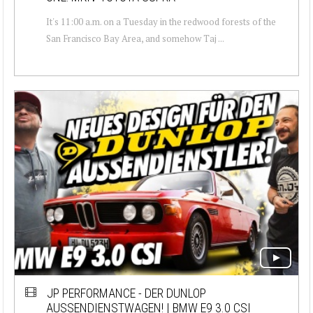
It's 11:00 a.m. on a Tuesday in the redwood forests of the
San Francisco Bay Area, and somehow Taj ...
JP PERFORMANCE - DER DUNLOP
AUSSENDIENSTWAGEN! | BMW E9 3.0 CSI