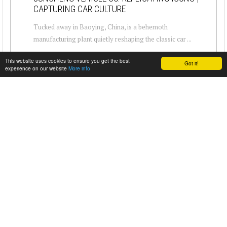
CAPTURING CAR CULTURE
Tucked away in Baoying, China, is a behemoth
manufacturing plant quietly reshaping the classic car ...
This website uses cookies to ensure you get the best
Got it!
experience on our website
More info
ZOLLERN-TREFF (DORTMUND 24.05.2026)