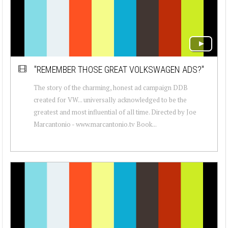
"REMEMBER THOSE GREAT VOLKSWAGEN ADS?"
The story of the charming, honest ad campaign DDB
created for VW... universally acknowledged to be the
greatest and most influential of all time. Directed by Joe
Marcantonio - www.marcantonio.tv Book...