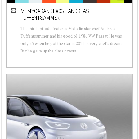
MEMYCARANDI #03 - ANDREAS
TUFFENTSAMMER
The third episode features Michelin star chef Andreas
Tuffentsammer and his good ol' 1986 VW Passat. He was
only 25 when he got the star in 2011 - every chef's dream.
But he gave up the classic resta...