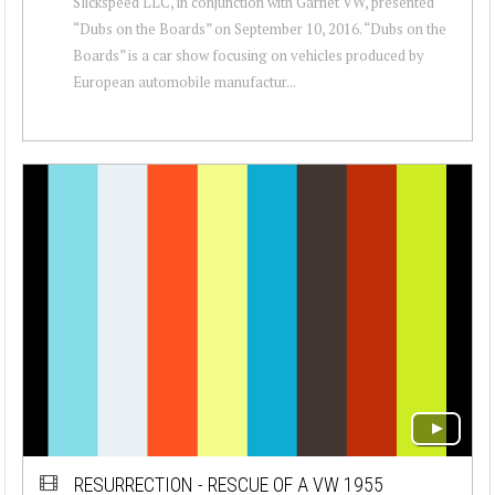
Slickspeed LLC, in conjunction with Garnet VW, presented
“Dubs on the Boards” on September 10, 2016. “Dubs on the
Boards” is a car show focusing on vehicles produced by
European automobile manufactur...
RESURRECTION - RESCUE OF A VW 1955