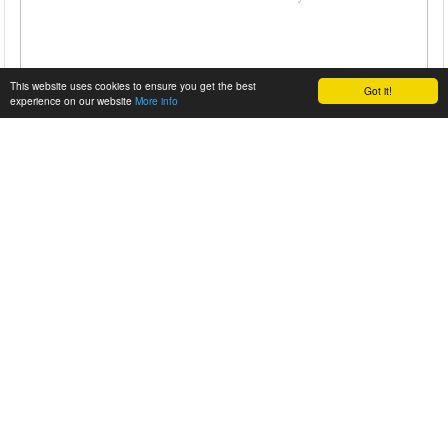
This website uses cookies to ensure you get the best
Got it!
experience on our website
More info
VW GOLF GTI CLUBSPORT S
7:49,21 Nicht so schlecht, die neue Bestzeit, die der VW Golf