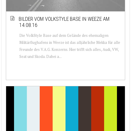
BILDER VOM VOLKSTYLE BASE IN WEEZE AM
14.08.16
Die VolkStyle Base auf dem Gelände des ehemaligen
Militärflughafens in Weeze ist das alljährliche Mekka für alle
Freunde des V.A.G. Konzerns. Hier trifft sich alles, Audi, VW,
Seat und Skoda. Dabei a...