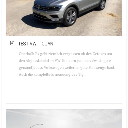
TEST VW TIGUAN
Oberhalb Es geht ziemlich vergessen ob des Getöses um
den Abgasskandal im VW-Konzern (von uns #wastegate
genannt), dass Volkswagen weiterhin gute Fahrzeuge baut.
Auch die komplette Erneuerung des Tig...