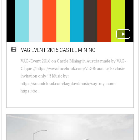
VAG-EVENT 2K16 CASTLE MINING
VAG-Event 2016 on Castle Mining in Austria made by VAG-
Clique // https://www.facebook.com/VaGBraunau/ Exclusiv
invitation only !!! Music by:
https://soundcloud.com/kngdavdmusic/say-my-name
https://so...