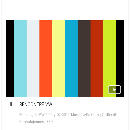
RENCONTRE VW
Meeting de VW à Fley 07/2011 Music Bella Ciao ; Collectif
Kimbalajeuness 550d