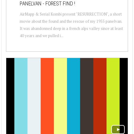
PANELVAN - FOREST FIND !
AirMapp & Serial Kombi present "RESURRECTION", a short
movie about the found and the rescue of my 1955 panelvan.
It was abandonned deep in a french alps valley since at least
40 years and we pulled i...